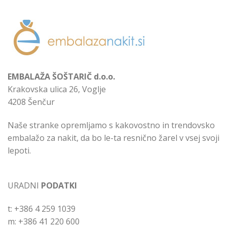
EMBALAŽA ŠOŠTARIČ d.o.o.
Krakovska ulica 26, Voglje
4208 Šenčur
Naše stranke opremljamo s kakovostno in trendovsko
embalažo za nakit, da bo le-ta resnično žarel v vsej svoji
lepoti.
URADNI
PODATKI
t: +386 4 259 1039
m: +386 41 220 600