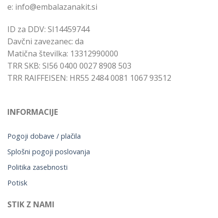
e: info@embalazanakit.si
ID za DDV: SI14459744
Davčni zavezanec: da
Matična številka: 13312990000
TRR SKB: SI56 0400 0027 8908 503
TRR RAIFFEISEN: HR55 2484 0081 1067 93512
INFORMACIJE
Pogoji dobave / plačila
Splošni pogoji poslovanja
Politika zasebnosti
Potisk
STIK Z NAMI