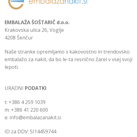
EMBALAŽA ŠOŠTARIČ d.o.o.
Krakovska ulica 26, Voglje
4208 Šenčur
Naše stranke opremljamo s kakovostno in trendovsko
embalažo za nakit, da bo le-ta resnično žarel v vsej svoji
lepoti.
URADNI
PODATKI
t: +386 4 259 1039
m: +386 41 220 600
e: info@embalazanakit.si
ID za DDV: SI14459744