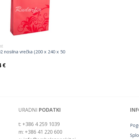
Add to
Wishlist
RE
2 nosilna vrečka (200 x 240 x 50
4
€
URADNI
PODATKI
INF
t: +386 4 259 1039
Pogo
m: +386 41 220 600
Splo