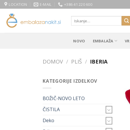
Skip
LOCATION
E-MAIL
+386 41 220 600
to
content
Išči:
NOVO
EMBALAŽA
VR
DOMOV
/
PLIŠ
/
IBERIA
KATEGORIJE IZDELKOV
BOŽIČ-NOVO LETO
ČISTILA
Deko