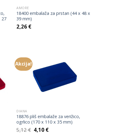
AMORE
co,
18400 embalaža za prstan (44 x 48 x
x 27
39 mm)
2,26
€
Akcija!
 to
Add to
list
Wishlist
DIANA
18876 pliš embalaže za verižico,
ogrlico (170 x 110 x 35 mm)
Izvirna
Trenutna
5,12
€
4,10
€
cena
cena