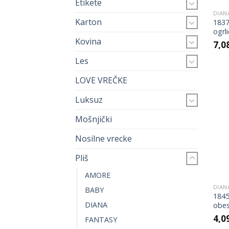
Etikete
DIAN
Karton
1837
ogrl
Kovina
7,0
Les
LOVE VREČKE
Luksuz
Mošnjički
Nosilne vrecke
Pliš
AMORE
DIAN
BABY
1845
DIANA
obes
4,0
FANTASY