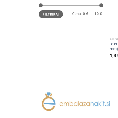
Min
Max
Cena:
0 €
—
10 €
FILTRIRAJ
cena
cena
AMO
3180
mm)
1,3