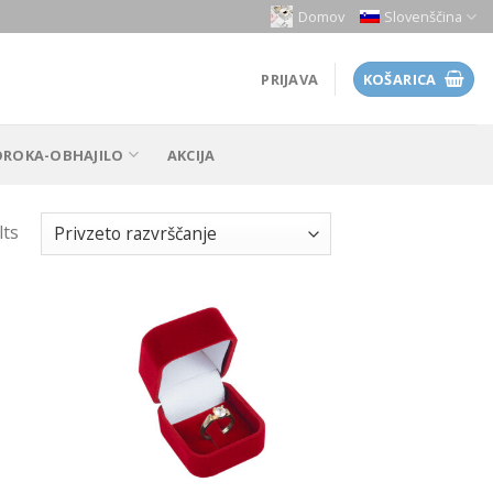
Domov
Slovenščina
PRIJAVA
KOŠARICA
OROKA-OBHAJILO
AKCIJA
lts
 to
Add to
list
Wishlist