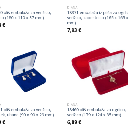
A
DIANA
0 pliš embalaža za verižico,
18371 embalaža iz pliša za ogrli
ico (180 x 110 x 37 mm)
verižico, zapestnico (165 x 165 
mm)
8
€
7,93
€
Add to
Add
Wishlist
Wish
A
DIANA
1 pliš embalaža za verižico,
18460 pliš embalaža za ogrlico,
ek, uhane (90 x 90 x 29 mm)
verižico (179 x 124 x 35 mm)
9
€
6,89
€