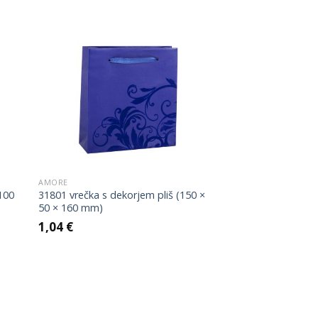
je
je:
bila:
4,10 €.
5,12 €.
 to
Add to
list
Wishlist
AMORE
 100
31801 vrečka s dekorjem pliš (150 ×
50 × 160 mm)
1,04
€