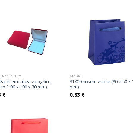
Add to
Add
Wishlist
Wish
Č-NOVO LETO
AMORE
8 pliš embalaža za ogrlico,
31800 nosilne vrečke (80 × 50 ×
žico (190 x 190 x 30 mm)
mm)
5
€
0,83
€