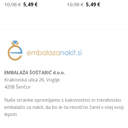
Izvirna
Trenutna
Izvirna
Trenutna
10,98
€
5,49
€
10,98
€
5,49
€
cena
cena
cena
cena
je
je:
je
je:
bila:
5,49 €.
bila:
5,49 €.
10,98 €.
10,98 €.
EMBALAŽA ŠOŠTARIČ d.o.o.
Krakovska ulica 26, Voglje
4208 Šenčur
Naše stranke opremljamo s kakovostno in trendovsko
embalažo za nakit, da bo le-ta resnično žarel v vsej svoji
lepoti.