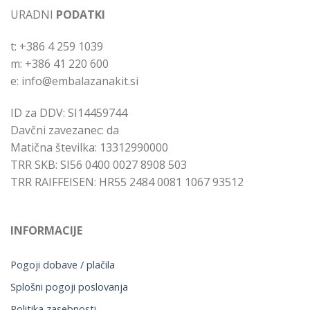
URADNI
PODATKI
t: +386 4 259 1039
m: +386 41 220 600
e: info@embalazanakit.si
ID za DDV: SI14459744
Davčni zavezanec: da
Matična številka: 13312990000
TRR SKB: SI56 0400 0027 8908 503
TRR RAIFFEISEN: HR55 2484 0081 1067 93512
INFORMACIJE
Pogoji dobave / plačila
Splošni pogoji poslovanja
Politika zasebnosti