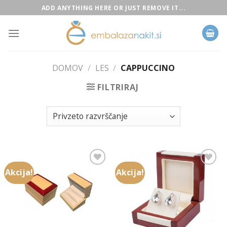
Skip
ADD ANYTHING HERE OR JUST REMOVE IT...
to
content
DOMOV
/
LES
/
CAPPUCCINO
FILTRIRAJ
Akcija!
Akcija!
Add to
Add to
Wishlist
Wishlist