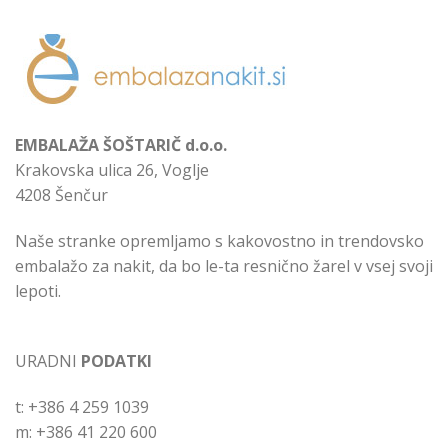
EMBALAŽA ŠOŠTARIČ d.o.o.
Krakovska ulica 26, Voglje
4208 Šenčur
Naše stranke opremljamo s kakovostno in trendovsko
embalažo za nakit, da bo le-ta resnično žarel v vsej svoji
lepoti.
URADNI
PODATKI
t: +386 4 259 1039
m: +386 41 220 600