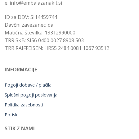
e: info@embalazanakit.si
ID za DDV: SI14459744
Davčni zavezanec: da
Matična številka: 13312990000
TRR SKB: SI56 0400 0027 8908 503
TRR RAIFFEISEN: HR55 2484 0081 1067 93512
INFORMACIJE
Pogoji dobave / plačila
Splošni pogoji poslovanja
Politika zasebnosti
Potisk
STIK Z NAMI