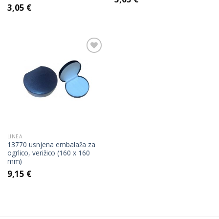
3,05
€
Add to
Wishlist
LINEA
13770 usnjena embalaža za
ogrlico, verižico (160 x 160
mm)
9,15
€