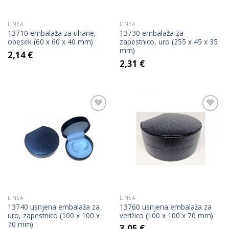
LINEA
LINEA
13710 embalaža za uhane,
13730 embalaža za
obesek (60 x 60 x 40 mm)
zapestnico, uro (255 x 45 x 35
mm)
2,14
€
2,31
€
Add to
Add to
Wishlist
Wishlist
LINEA
LINEA
13740 usnjena embalaža za
13760 usnjena embalaža za
uro, zapestnico (100 x 100 x
verižico (100 x 100 x 70 mm)
70 mm)
3,05
€