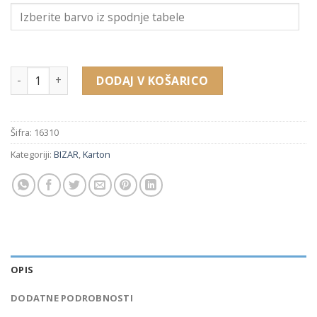
16310 embalaža za uhane, obesek (50 x 50 x 25 mm) količina
DODAJ V KOŠARICO
Šifra:
16310
Kategoriji:
BIZAR
,
Karton
OPIS
DODATNE PODROBNOSTI