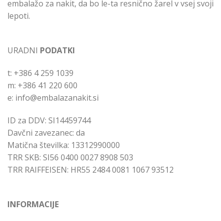
embalažo za nakit, da bo le-ta resnično žarel v vsej svoji
lepoti.
URADNI
PODATKI
t: +386 4 259 1039
m: +386 41 220 600
e: info@embalazanakit.si
ID za DDV: SI14459744
Davčni zavezanec: da
Matična številka: 13312990000
TRR SKB: SI56 0400 0027 8908 503
TRR RAIFFEISEN: HR55 2484 0081 1067 93512
INFORMACIJE