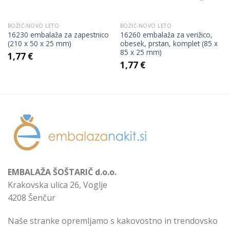
BOŽIČ-NOVO LETO
BOŽIČ-NOVO LETO
16230 embalaža za zapestnico
16260 embalaža za verižico,
(210 x 50 x 25 mm)
obesek, prstan, komplet (85 x
85 x 25 mm)
1,77
€
1,77
€
EMBALAŽA ŠOŠTARIČ d.o.o.
Krakovska ulica 26, Voglje
4208 Šenčur
Naše stranke opremljamo s kakovostno in trendovsko