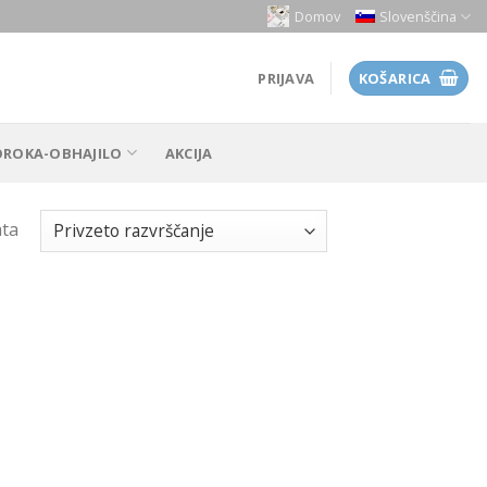
Domov
Slovenščina
PRIJAVA
KOŠARICA
OROKA-OBHAJILO
AKCIJA
ata