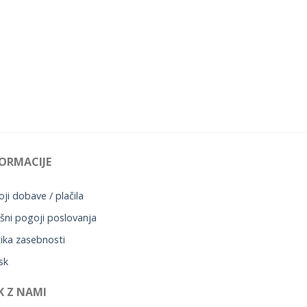
ORMACIJE
ji dobave / plačila
šni pogoji poslovanja
tika zasebnosti
sk
K Z NAMI