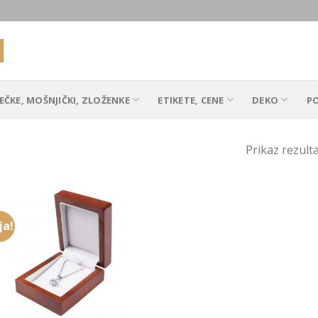
EČKE, MOŠNJIČKI, ZLOŽENKE
ETIKETE, CENE
DEKO
P
Prikaz rezult
ja!
Add to
Wishlist