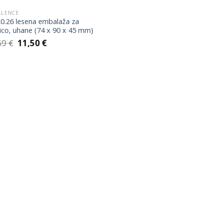
LLENCE
0.26 lesena embalaža za
žico, uhane (74 x 90 x 45 mm)
Izvirna
Trenutna
69
€
11,50
€
cena
cena
je
je:
bila:
11,50 €.
17,69 €.