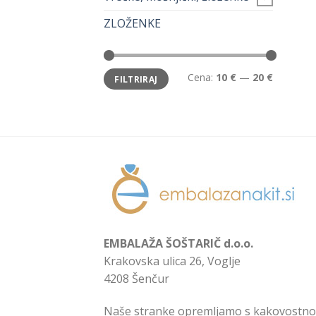
ZLOŽENKE
Min
Max
Cena:
10 €
—
20 €
FILTRIRAJ
cena
cena
EMBALAŽA ŠOŠTARIČ d.o.o.
Krakovska ulica 26, Voglje
4208 Šenčur
Naše stranke opremljamo s kakovostno