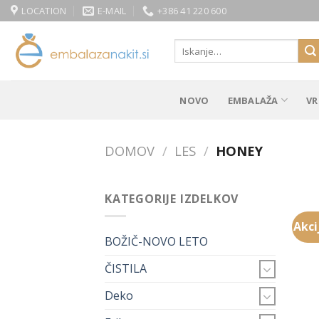
Skip
LOCATION
E-MAIL
+386 41 220 600
to
content
Išči:
NOVO
EMBALAŽA
VR
DOMOV
/
LES
/
HONEY
KATEGORIJE IZDELKOV
Akci
BOŽIČ-NOVO LETO
ČISTILA
Deko