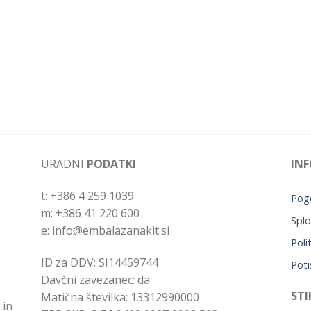
URADNI
PODATKI
INF
t: +386 4 259 1039
Pogo
m: +386 41 220 600
Splo
e: info@embalazanakit.si
Poli
ID za DDV: SI14459744
Poti
Davčni zavezanec: da
STI
Matična številka: 13312990000
 in