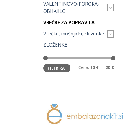
VALENTINOVO-POROKA-
OBHAJILO
VREČKE ZA POPRAVILA
Vrečke, mošnjički, zloženke
ZLOŽENKE
Min
Max
Cena:
10 €
—
20 €
FILTRIRAJ
cena
cena