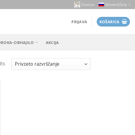
Domov
Slovenščina
PRIJAVA
KOŠARICA
OROKA-OBHAJILO
AKCIJA
lts
 to
list