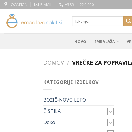
Skip
LOCATION
E-MAIL
+386 41 220 600
to
content
Išči:
NOVO
EMBALAŽA
VR
DOMOV
/
VREČKE ZA POPRAVIL
KATEGORIJE IZDELKOV
BOŽIČ-NOVO LETO
ČISTILA
Deko