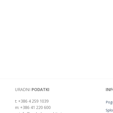
URADNI
PODATKI
INF
t: +386 4 259 1039
Pogo
m: +386 41 220 600
Splo