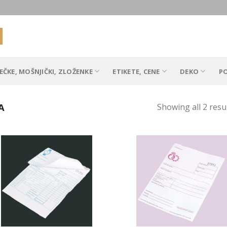
EČKE, MOŠNJIČKI, ZLOŽENKE
ETIKETE, CENE
DEKO
P
A
Showing all 2 resu
Add to
Add
Wishlist
Wish