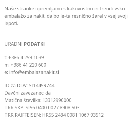
Naše stranke opremljamo s kakovostno in trendovsko
embalažo za nakit, da bo le-ta resnično žarel v vsej svoji
lepoti.
URADNI
PODATKI
t: +386 4 259 1039
m: +386 41 220 600
e: info@embalazanakit.si
ID za DDV: SI14459744
Davčni zavezanec: da
Matična številka: 13312990000
TRR SKB: SI56 0400 0027 8908 503
TRR RAIFFEISEN: HR55 2484 0081 1067 93512