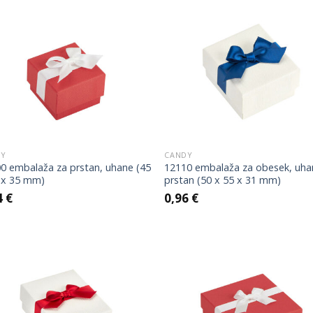
Add to
Add
Wishlist
Wish
DY
CANDY
0 embalaža za prstan, uhane (45
12110 embalaža za obesek, uha
 x 35 mm)
prstan (50 x 55 x 31 mm)
4
€
0,96
€
Add to
Add