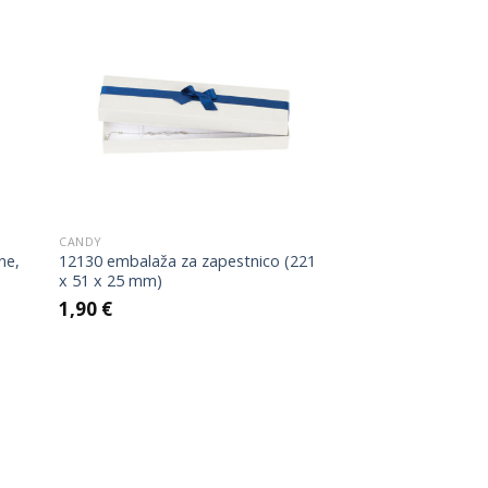
 to
Add to
list
Wishlist
CANDY
ne,
12130 embalaža za zapestnico (221
x 51 x 25 mm)
1,90
€
 to