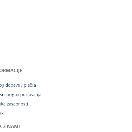
ORMACIJE
ji dobave / plačila
šni pogoji poslovanja
tika zasebnosti
sk
K Z NAMI