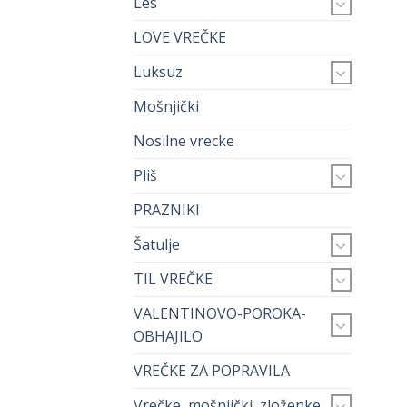
Les
LOVE VREČKE
Luksuz
Mošnjički
Nosilne vrecke
Pliš
PRAZNIKI
Šatulje
TIL VREČKE
VALENTINOVO-POROKA-
OBHAJILO
VREČKE ZA POPRAVILA
Vrečke, mošnjički, zloženke