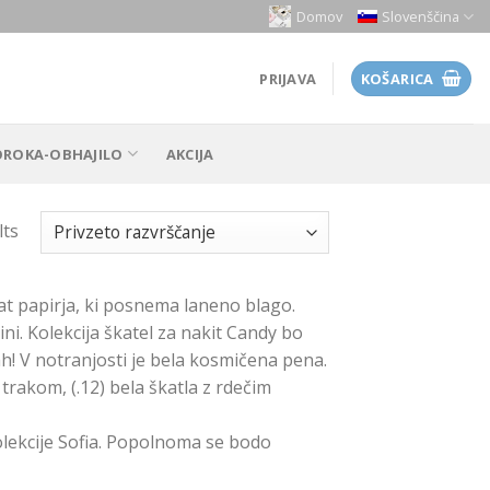
Domov
Slovenščina
PRIJAVA
KOŠARICA
OROKA-OBHAJILO
AKCIJA
lts
mat papirja, ki posnema laneno blago.
ni. Kolekcija škatel za nakit Candy bo
ah! V notranjosti je bela kosmičena pena.
 trakom, (.12) bela škatla z rdečim
olekcije Sofia. Popolnoma se bodo