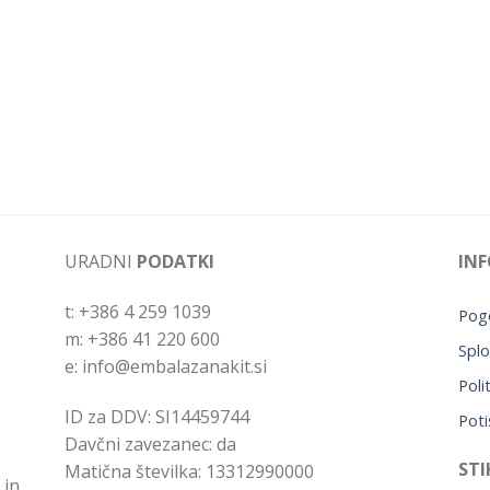
URADNI
PODATKI
INF
t: +386 4 259 1039
Pogo
m: +386 41 220 600
Splo
e: info@embalazanakit.si
Poli
ID za DDV: SI14459744
Poti
Davčni zavezanec: da
STI
Matična številka: 13312990000
 in