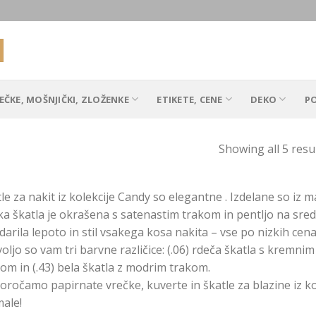
EČKE, MOŠNJIČKI, ZLOŽENKE
ETIKETE, CENE
DEKO
P
Showing all 5 resu
le za nakit iz kolekcije Candy so elegantne . Izdelane so iz 
a škatla je okrašena s satenastim trakom in pentljo na sredi
arila lepoto in stil vsakega kosa nakita – vse po nizkih cen
oljo so vam tri barvne različice: (.06) rdeča škatla s kremnim
om in (.43) bela škatla z modrim trakom.
oročamo papirnate vrečke, kuverte in škatle za blazine iz k
ale!