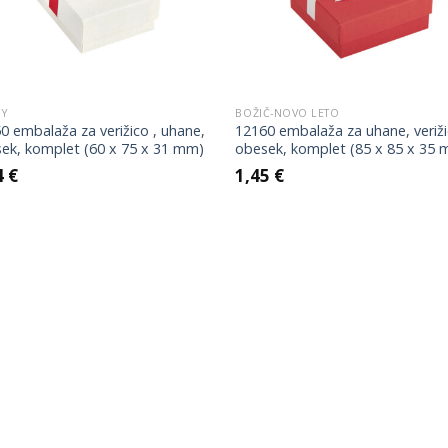
Wishlist
Wish
DY
BOŽIČ-NOVO LETO
0 embalaža za verižico , uhane,
12160 embalaža za uhane, veriži
ek, komplet (60 x 75 x 31 mm)
obesek, komplet (85 x 85 x 35
4
€
1,45
€