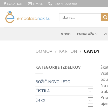
Skip
LOCATION
E-MAIL
+386 41 220 600
to
content
Išči:
NOVO
EMBALAŽA
VR
DOMOV
/
KARTON
/
CANDY
KATEGORIJE IZDELKOV
Škat
Vsak
poud
BOŽIČ-NOVO LETO
Na v
ČISTILA
trak
Prip
Deko
ujem