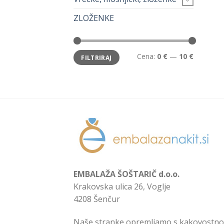
ZLOŽENKE
Min
Max
Cena:
0 €
—
10 €
FILTRIRAJ
cena
cena
EMBALAŽA ŠOŠTARIČ d.o.o.
Krakovska ulica 26, Voglje
4208 Šenčur
Naše stranke opremljamo s kakovostno