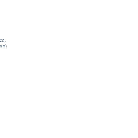
list
co,
 mm)