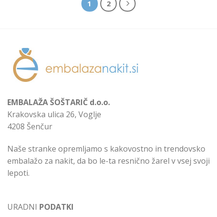
1
2
EMBALAŽA ŠOŠTARIČ d.o.o.
Krakovska ulica 26, Voglje
4208 Šenčur
Naše stranke opremljamo s kakovostno in trendovsko
embalažo za nakit, da bo le-ta resnično žarel v vsej svoji
lepoti.
URADNI
PODATKI