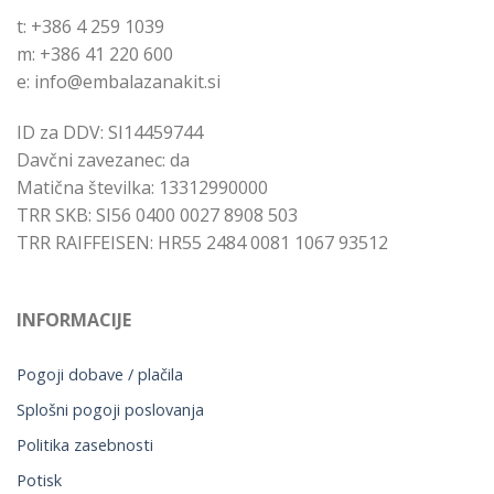
t: +386 4 259 1039
m: +386 41 220 600
e: info@embalazanakit.si
ID za DDV: SI14459744
Davčni zavezanec: da
Matična številka: 13312990000
TRR SKB: SI56 0400 0027 8908 503
TRR RAIFFEISEN: HR55 2484 0081 1067 93512
INFORMACIJE
Pogoji dobave / plačila
Splošni pogoji poslovanja
Politika zasebnosti
Potisk