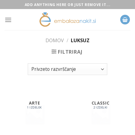
Skip
ADD ANYTHING HERE OR JUST REMOVE IT...
to
content
DOMOV
/
LUKSUZ
FILTRIRAJ
ARTE
CLASSIC
1 IZDELEK
2 IZDELKI