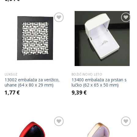
Add to
Add to
Wishlist
Wishlist
LUKSUZ
BOŽIČ-NOVO LETO
13002 embalaža za verižico,
13400 embalaža za prstan s
uhane (64 x 80 x 29 mm)
lučko (62 x 65 x 50 mm)
1,77
€
9,39
€