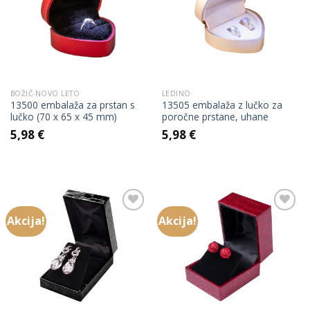
Add to
Add to
Wishlist
Wishlist
BOŽIČ-NOVO LETO
LEDINO
13500 embalaža za prstan s
13505 embalaža z lučko za
lučko (70 x 65 x 45 mm)
poročne prstane, uhane
5,98
€
5,98
€
Akcija!
Akcija!
Add to
Add to
Wishlist
Wishlist