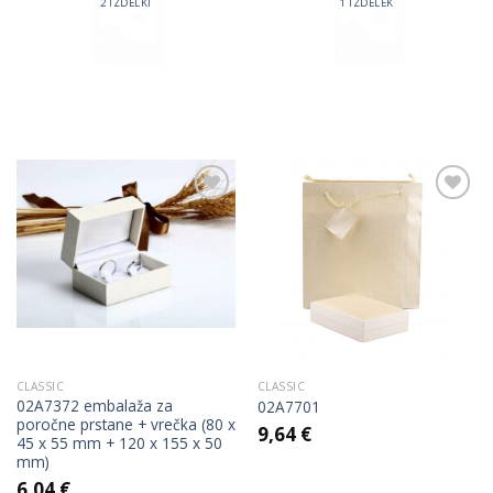
2 IZDELKI
1 IZDELEK
Add to
Add to
Wishlist
Wishlist
CLASSIC
CLASSIC
02A7372 embalaža za
02A7701
poročne prstane + vrečka (80 x
9,64
€
45 x 55 mm + 120 x 155 x 50
mm)
6,04
€