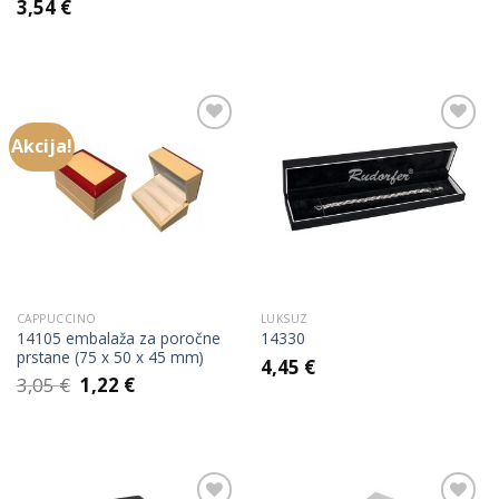
3,54
€
Akcija!
Add to
Add to
Wishlist
Wishlist
CAPPUCCINO
LUKSUZ
14105 embalaža za poročne
14330
prstane (75 x 50 x 45 mm)
4,45
€
Izvirna
Trenutna
3,05
€
1,22
€
cena
cena
je
je:
bila:
1,22 €.
3,05 €.