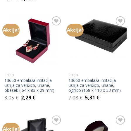
cena
cena
je
je:
je
je:
bila:
2,81 €.
bila:
1,74 €.
5,61 €.
2,32 €.
Akcija!
Akcija!
Add to
Add to
Wishlist
Wishlist
COCO
COCO
13650 embalaža imitacija
13660 embalaža imitacija
usnja za verižico, uhane,
usnja za verižico, uhane,
obesek ( 64 x 83 x 29 mm)
ogrlico (158 x 110 x 33 mm)
Izvirna
Trenutna
Izvirna
Trenutna
3,05
€
2,29
€
7,08
€
5,31
€
cena
cena
cena
cena
je
je:
je
je:
bila:
2,29 €.
bila:
5,31 €.
3,05 €.
7,08 €.
Akcija!