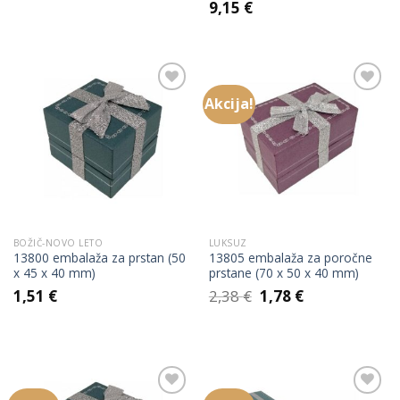
9,15
€
Akcija!
Add to
Add to
Wishlist
Wishlist
BOŽIČ-NOVO LETO
LUKSUZ
13800 embalaža za prstan (50
13805 embalaža za poročne
x 45 x 40 mm)
prstane (70 x 50 x 40 mm)
Izvirna
Trenutna
1,51
€
2,38
€
1,78
€
cena
cena
je
je:
bila:
1,78 €.
2,38 €.