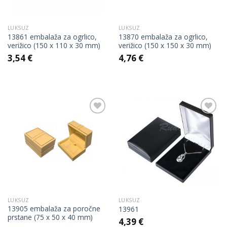
LUKSUZ
LUKSUZ
13861 embalaža za ogrlico,
13870 embalaža za ogrlico,
verižico (150 x 110 x 30 mm)
verižico (150 x 150 x 30 mm)
3,54
€
4,76
€
Add to
Add to
Wishlist
Wishlist
LUKSUZ
LUKSUZ
13905 embalaža za poročne
13961
prstane (75 x 50 x 40 mm)
4,39
€