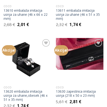
COCO
COCO
13610 embalaža imitacija
13611 embalaža imitacija
usnja za uhane (46 x 66 x 22
usnja za uhane (46 x 51 x 35
mm)
mm)
Izvirna
Trenutna
Izvirna
Trenutna
2,68
€
2,01
€
2,32
€
1,74
€
cena
cena
cena
cena
je
je:
je
je:
bila:
2,01 €.
bila:
1,74 €.
2,68 €.
2,32 €.
Akcija!
Akcija!
Add to
Add to
Wishlist
Wishlist
COCO
COCO
13620 embalaža imitacija
13630 zapestnica imitacija
usnja za uhane,obesek (46 x
usnja (218 x 50 x 23 mm)
51 x 35 mm)
Izvirna
Trenutna
5,61
€
2,81
€
Izvirna
Trenutna
cena
cena
2,32
€
1,74
€