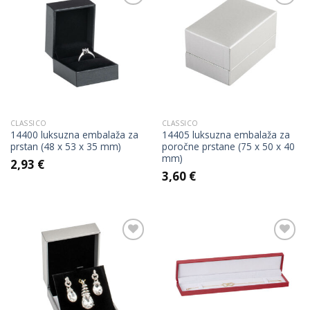
Add to
Add to
Wishlist
Wishlist
CLASSICO
CLASSICO
14400 luksuzna embalaža za
14405 luksuzna embalaža za
prstan (48 x 53 x 35 mm)
poročne prstane (75 x 50 x 40
mm)
2,93
€
3,60
€
Add to
Add to
Wishlist
Wishlist