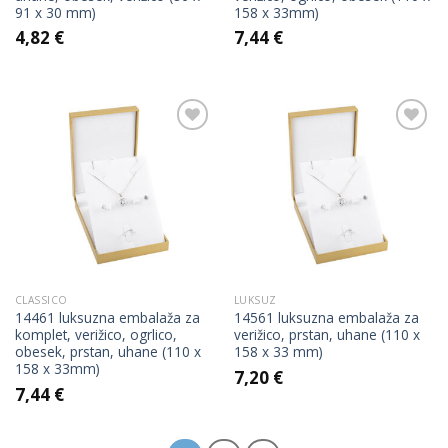
91 x 30 mm)
158 x 33mm)
4,82
€
7,44
€
Add to
Add to
Wishlist
Wishlist
CLASSICO
LUKSUZ
14461 luksuzna embalaža za
14561 luksuzna embalaža za
komplet, verižico, ogrlico,
verižico, prstan, uhane (110 x
obesek, prstan, uhane (110 x
158 x 33 mm)
158 x 33mm)
7,20
€
7,44
€