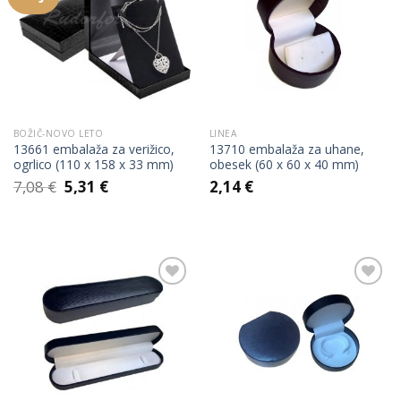
Add to
Add to
Wishlist
Wishlist
BOŽIČ-NOVO LETO
LINEA
13661 embalaža za verižico,
13710 embalaža za uhane,
ogrlico (110 x 158 x 33 mm)
obesek (60 x 60 x 40 mm)
Izvirna
Trenutna
7,08
€
5,31
€
2,14
€
cena
cena
je
je:
bila:
5,31 €.
7,08 €.
Add to
Add to
Wishlist
Wishlist