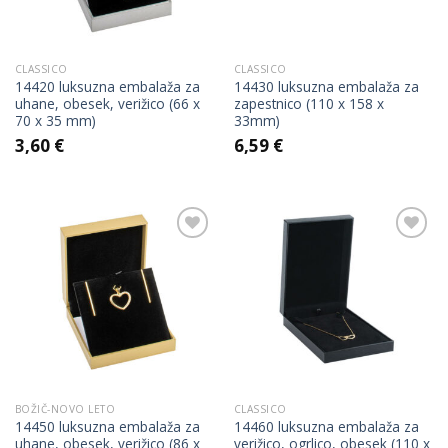
CLASSICO
CLASSICO
14420 luksuzna embalaža za
14430 luksuzna embalaža za
uhane, obesek, verižico (66 x
zapestnico (110 x 158 x
70 x 35 mm)
33mm)
3,60
€
6,59
€
Add to
Add to
Wishlist
Wishlist
BOŽIČ-NOVO LETO
CLASSICO
14450 luksuzna embalaža za
14460 luksuzna embalaža za
uhane, obesek, verižico (86 x
verižico, ogrlico, obesek (110 x