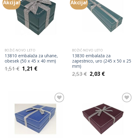
Akcija!
Akcija!
Add to
Add to
Wishlist
Wishlist
BOŽIČ-NOVO LETO
BOŽIČ-NOVO LETO
13810 embalaža za uhane,
13830 embalaža za
obesek (50 x 45 x 40 mm)
zapestnico, uro (245 x 50 x 25
mm)
Izvirna
Trenutna
1,51
€
1,21
€
cena
cena
Izvirna
Trenutna
2,53
€
2,03
€
je
je:
cena
cena
bila:
1,21 €.
je
je:
1,51 €.
bila:
2,03 €.
2,53 €.
Add to
Add to
Wishlist
Wishlist