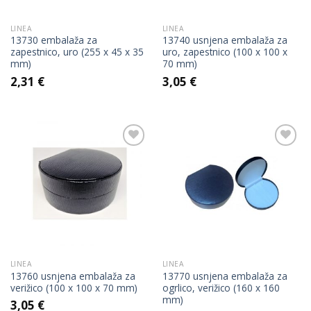
LINEA
LINEA
13730 embalaža za
13740 usnjena embalaža za
zapestnico, uro (255 x 45 x 35
uro, zapestnico (100 x 100 x
mm)
70 mm)
2,31
€
3,05
€
Add to
Add to
Wishlist
Wishlist
LINEA
LINEA
13760 usnjena embalaža za
13770 usnjena embalaža za
verižico (100 x 100 x 70 mm)
ogrlico, verižico (160 x 160
mm)
3,05
€