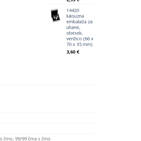
14420
luksuzna
embalaža za
uhane,
obesek,
verižico (66 x
70 x 35 mm)
3,60
€
s črno, 99/99 črna s črno