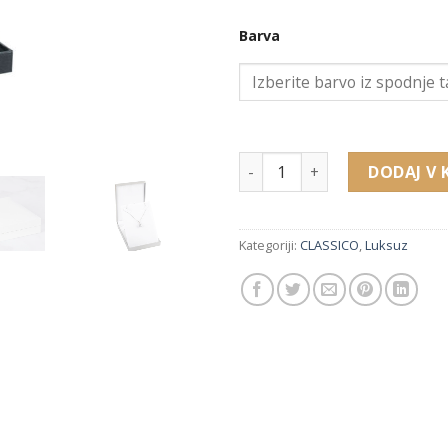
Barva
14460 luksuzna embalaža za v
DODAJ V 
Kategoriji:
CLASSICO
,
Luksuz