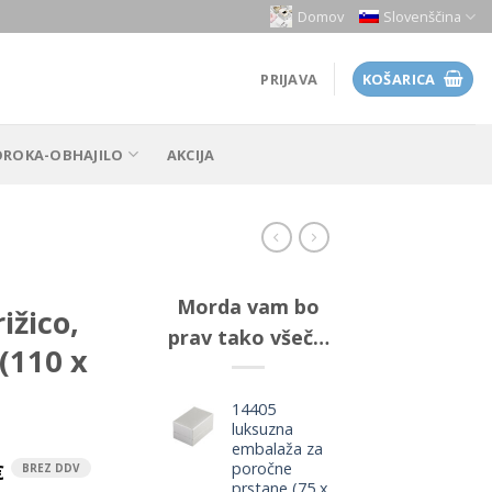
Domov
Slovenščina
PRIJAVA
KOŠARICA
OROKA-OBHAJILO
AKCIJA
Morda vam bo
ižico,
prav tako všeč…
 (110 x
14405
luksuzna
embalaža za
poročne
€
BREZ DDV
prstane (75 x