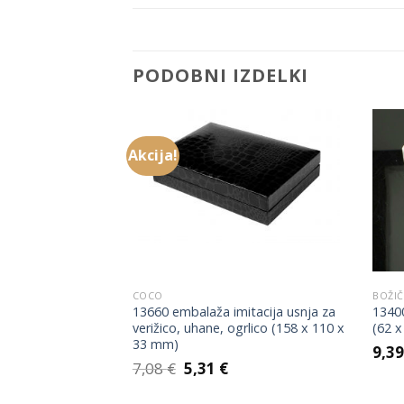
PODOBNI IZDELKI
Akcija!
Add to
Add to
Wishlist
Wishlist
COCO
BOŽIČ
čka v imitaciji
13660 embalaža imitacija usnja za
13400
 50 x 240 mm)
verižico, uhane, ogrlico (158 x 110 x
(62 
33 mm)
9,3
Izvirna
Trenutna
7,08
€
5,31
€
cena
cena
je
je: