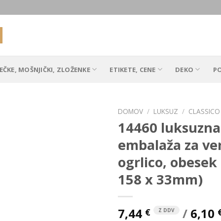
EČKE, MOŠNJIČKI, ZLOŽENKE
ETIKETE, CENE
DEKO
P
DOMOV
/
LUKSUZ
/
CLASSICO
14460 luksuzna
embalaža za ver
Add to
ogrlico, obesek
Wishlist
158 x 33mm)
7,44
/
6,10
€
Z DDV