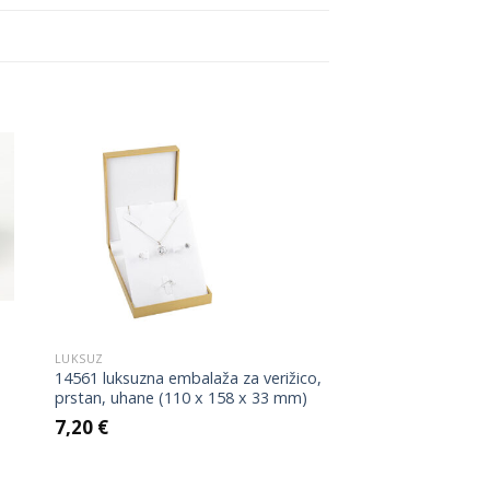
to
Add to
ist
Wishlist
LUKSUZ
14561 luksuzna embalaža za verižico,
prstan, uhane (110 x 158 x 33 mm)
7,20
€