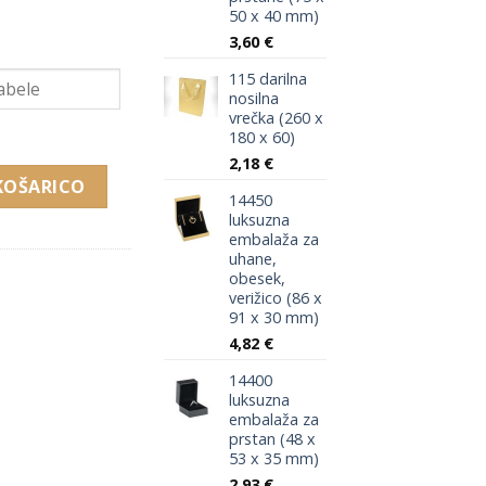
50 x 40 mm)
3,60
€
115 darilna
nosilna
vrečka (260 x
180 x 60)
2,18
€
erižico, ogrlico, obesek (110 x 158 x 33mm) količina
KOŠARICO
14450
luksuzna
embalaža za
uhane,
obesek,
verižico (86 x
91 x 30 mm)
4,82
€
14400
luksuzna
embalaža za
prstan (48 x
53 x 35 mm)
2,93
€