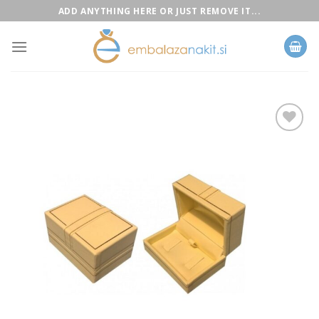
Skip
ADD ANYTHING HERE OR JUST REMOVE IT...
to
content
Add to
Wishlist