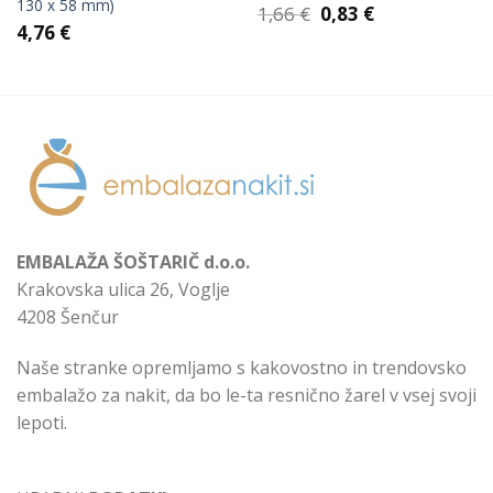
130 x 58 mm)
Izvirna
Trenutna
1,66
€
0,83
€
cena
cena
4,76
€
je
je:
bila:
0,83 €.
1,66 €.
EMBALAŽA ŠOŠTARIČ d.o.o.
Krakovska ulica 26, Voglje
4208 Šenčur
Naše stranke opremljamo s kakovostno in trendovsko
embalažo za nakit, da bo le-ta resnično žarel v vsej svoji
lepoti.