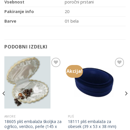
Vsebnost
poročni prstani
Pakiranje info
20
Barve
01 bela
PODOBNI IZDELKI
Akcija!
Add to
Add to
Wishlist
Wishlist
AMORE
PLIŠ
18605 pliš embalaža školjka za
18111 pliš embalaža za
ogrlico, verižico, perle (145 x
obesek (39 x 53 x 38 mm)