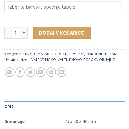
13905 embalaža za poročne prstane (75 x 50 x 40 mm) količi
DODAJ V KOŠARICO
Kategorije:
Luksuz
,
MALMO
,
POROČNI PRSTANI
,
POROČNI PRSTANI
,
Uncategorized
,
VALENTINOVO
,
VALENTINOVO-POROKA-OBHAJILO
OPIS
Dimenzije
75 x 50 x 40 mm