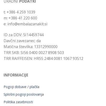
URADNI
PODATKI
t: +386 4 259 1039
m: +386 41 220 600
e: info@embalazanakit.si
ID za DDV: SI14459744
Davčni zavezanec: da
Matična številka: 13312990000
TRR SKB: SI56 0400 0027 8908 503
TRR RAIFFEISEN: HR55 2484 0081 1067 93512
INFORMACIJE
Pogoji dobave / plačila
Splošni pogoji poslovanja
Politika zasebnosti