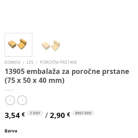
DOMOV
/
LES
/
POROČNI PRSTANI
13905 embalaža za poročne prstane
(75 x 50 x 40 mm)
3,54
/
2,90
€
€
Z DDV
BREZ DDV
Barva