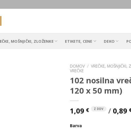
EČKE, MOŠNJIČKI, ZLOŽENKE
ETIKETE, CENE
DEKO
P
DOMOV
/
VREČKE, MOŠNJIČKI,
VREČKE
102 nosilna vre
120 x 50 mm)
Add to
Wishlist
1,09
/
0,89
€
Z DDV
Barva