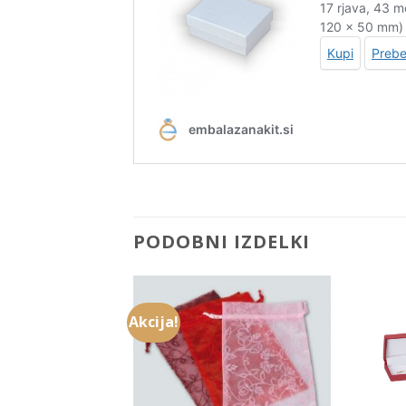
PODOBNI IZDELKI
Akcija!
Add to
Add to
Wishlist
Wishlist