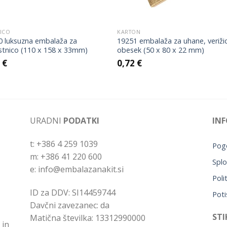
ICO
KARTON
0 luksuzna embalaža za
19251 embalaža za uhane, veriži
stnico (110 x 158 x 33mm)
obesek (50 x 80 x 22 mm)
9
€
0,72
€
URADNI
PODATKI
INF
t: +386 4 259 1039
Pogo
m: +386 41 220 600
Splo
e: info@embalazanakit.si
Poli
ID za DDV: SI14459744
Poti
Davčni zavezanec: da
STI
Matična številka: 13312990000
 in