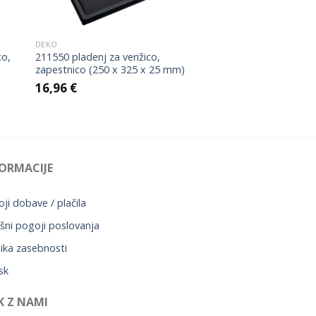
DEKO
co,
211550 pladenj za verižico,
zapestnico (250 x 325 x 25 mm)
16,96
€
ORMACIJE
ji dobave / plačila
šni pogoji poslovanja
tika zasebnosti
sk
K Z NAMI