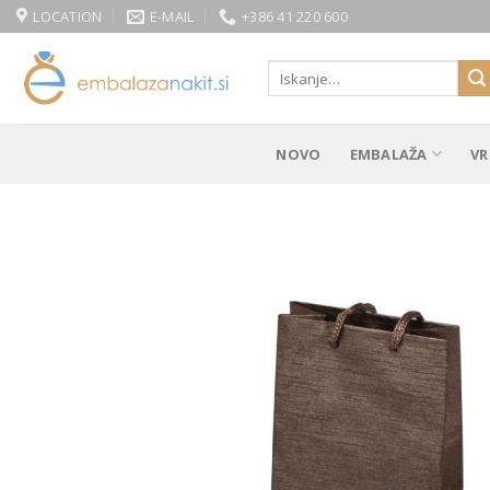
Skip
LOCATION
E-MAIL
+386 41 220 600
to
content
Išči:
NOVO
EMBALAŽA
VR