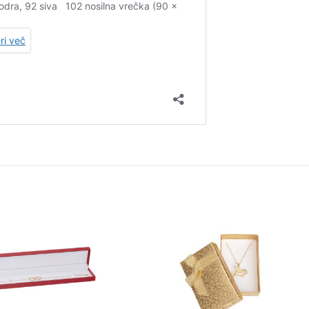
Add to
Add 
Wishlist
Wishl