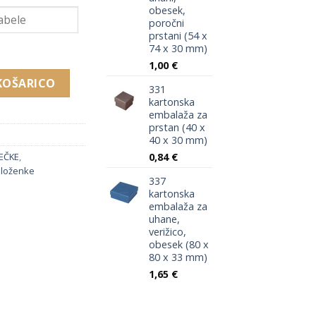
obesek,
poročni
prstani (54 x
74 x 30 mm)
1,00
€
x 50 mm) količina
KOŠARICO
331
kartonska
embalaža za
prstan (40 x
40 x 30 mm)
0,84
€
EČKE
,
 zloženke
337
kartonska
embalaža za
uhane,
verižico,
obesek (80 x
80 x 33 mm)
1,65
€