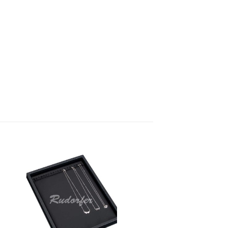
to
Add to
ist
Wishlist