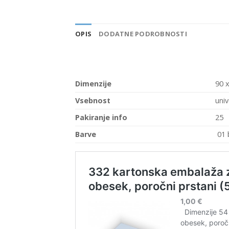
OPIS
DODATNE PODROBNOSTI
Dimenzije
90 
Vsebnost
univ
Pakiranje info
25
Barve
01 b