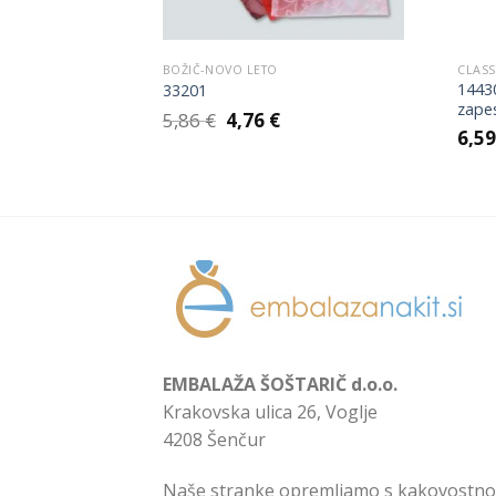
BOŽIČ-NOVO LETO
CLASS
 verižico, uhane
1443
33201
)
zape
Izvirna
Trenutna
5,86
€
4,76
€
cena
cena
6,5
je
je:
bila:
4,76 €.
5,86 €.
EMBALAŽA ŠOŠTARIČ d.o.o.
Krakovska ulica 26, Voglje
4208 Šenčur
Naše stranke opremljamo s kakovostno