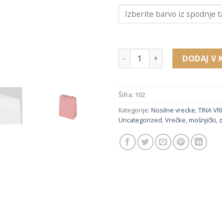
102 nosilna vrečka (90 x 120 
DODAJ V 
Šifra:
102
Kategorije:
Nosilne vrecke
,
TINA VR
Uncategorized
,
Vrečke, mošnjički,