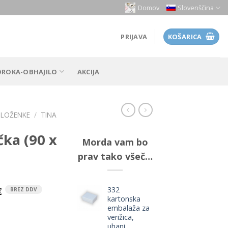
Domov
Slovenščina
PRIJAVA
KOŠARICA
OROKA-OBHAJILO
AKCIJA
 ZLOŽENKE
/
TINA
čka (90 x
Morda vam bo
prav tako všeč…
332
€
BREZ DDV
kartonska
embalaža za
verižica,
uhani,