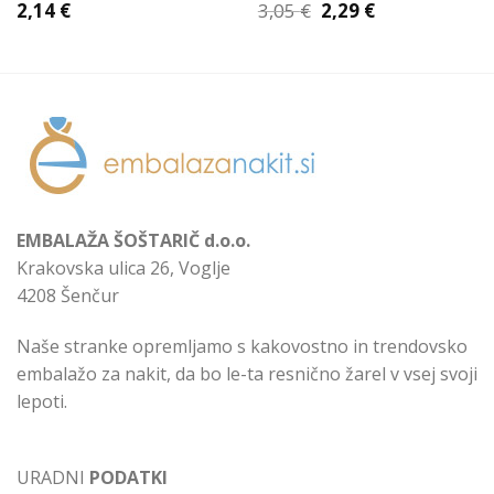
Izvirna
Trenutna
2,14
€
3,05
€
2,29
€
cena
cena
je
je:
bila:
2,29 €.
3,05 €.
EMBALAŽA ŠOŠTARIČ d.o.o.
Krakovska ulica 26, Voglje
4208 Šenčur
Naše stranke opremljamo s kakovostno in trendovsko
embalažo za nakit, da bo le-ta resnično žarel v vsej svoji
lepoti.
URADNI
PODATKI