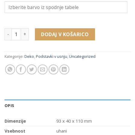
214300 podstavek za uhane v imitaciji usnja (93 x 40 x 110 m
DODAJ V KOŠARICO
Kategorije:
Deko
,
Podstavki v usnju
,
Uncategorized
OPIS
Dimenzije
93 x 40 x 110 mm
Vsebnost
uhani