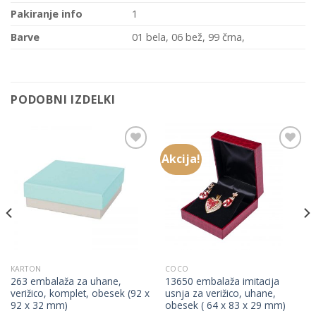
Pakiranje info
1
Barve
01 bela, 06 bež, 99 črna,
PODOBNI IZDELKI
Akcija!
Add to
Add to
Wishlist
Wishlist
KARTON
COCO
263 embalaža za uhane,
13650 embalaža imitacija
verižico, komplet, obesek (92 x
usnja za verižico, uhane,
92 x 32 mm)
obesek ( 64 x 83 x 29 mm)