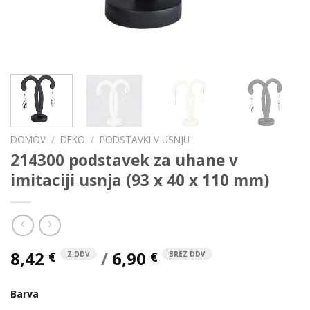
DOMOV
/
DEKO
/
PODSTAVKI V USNJU
214300 podstavek za uhane v
imitaciji usnja (93 x 40 x 110 mm)
8,42
/
6,90
€
€
Z DDV
BREZ DDV
Barva