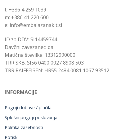
t: +386 4 259 1039
m: +386 41 220 600
e: info@embalazanakit.si
ID za DDV: SI14459744
Davčni zavezanec: da
Matična številka: 13312990000
TRR SKB: SI56 0400 0027 8908 503
TRR RAIFFEISEN: HR55 2484 0081 1067 93512
INFORMACIJE
Pogoji dobave / plačila
Splošni pogoji poslovanja
Politika zasebnosti
Potisk