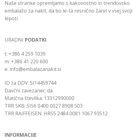
Naše stranke opremljamo s kakovostno in trendovsko
embalažo za nakit, da bo le-ta resnično žarel v vsej svoji
lepoti.
URADNI
PODATKI
t: +386 4 259 1039
m: +386 41 220 600
e: info@embalazanakit.si
ID za DDV: SI14459744
Davčni zavezanec: da
Matična številka: 13312990000
TRR SKB: SI56 0400 0027 8908 503
TRR RAIFFEISEN: HR55 2484 0081 1067 93512
INFORMACIJE