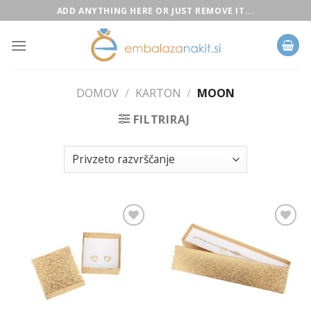
Skip
ADD ANYTHING HERE OR JUST REMOVE IT...
to
content
DOMOV
/
KARTON
/
MOON
FILTRIRAJ
Add to
Add to
Wishlist
Wishlist