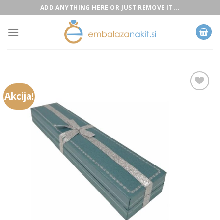
Skip
ADD ANYTHING HERE OR JUST REMOVE IT...
to
content
Akcija!
Add to
Wishlist