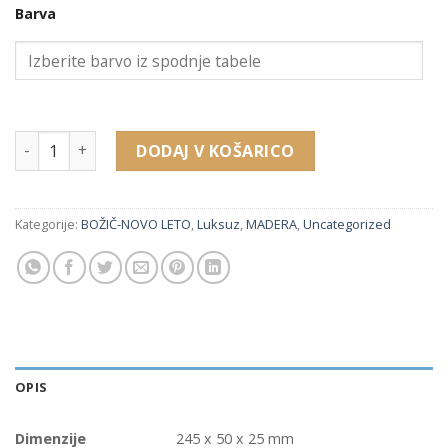
Barva
2,53 €.
13830 embalaža za zapestnico, uro (245 x 50 x 25 mm) količi
DODAJ V KOŠARICO
Kategorije:
BOŽIČ-NOVO LETO
,
Luksuz
,
MADERA
,
Uncategorized
OPIS
Dimenzije
245 x 50 x 25 mm