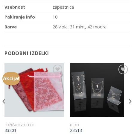
Vsebnost
zapestnica
Pakiranje info
10
Barve
28 viola, 31 mint, 42 modra
PODOBNI IZDELKI
Akcija!
Add to
Add to
Wishlist
Wishlist
BOŽIČ-NOVO LETO
DEKO
33201
23513