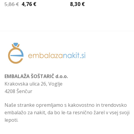
Izvirna
Trenutna
5,86
€
4,76
€
8,30
€
cena
cena
je
je:
bila:
4,76 €.
5,86 €.
EMBALAŽA ŠOŠTARIČ d.o.o.
Krakovska ulica 26, Voglje
4208 Šenčur
Naše stranke opremljamo s kakovostno in trendovsko
embalažo za nakit, da bo le-ta resnično žarel v vsej svoji
lepoti.