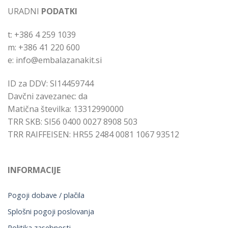
URADNI
PODATKI
t: +386 4 259 1039
m: +386 41 220 600
e: info@embalazanakit.si
ID za DDV: SI14459744
Davčni zavezanec: da
Matična številka: 13312990000
TRR SKB: SI56 0400 0027 8908 503
TRR RAIFFEISEN: HR55 2484 0081 1067 93512
INFORMACIJE
Pogoji dobave / plačila
Splošni pogoji poslovanja
Politika zasebnosti