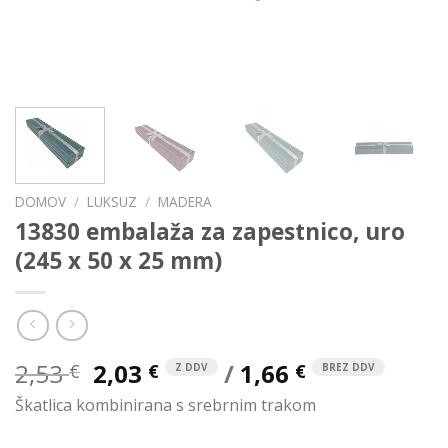
DOMOV
/
LUKSUZ
/
MADERA
13830 embalaža za zapestnico, uro
(245 x 50 x 25 mm)
Izvirna
Trenutna
2,53
2,03
/
1,66
€
€
€
Z DDV
BREZ DDV
cena
cena
Škatlica kombinirana s srebrnim trakom
je
je:
bila:
2,03 €.