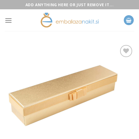
Skip
ADD ANYTHING HERE OR JUST REMOVE IT...
to
content
Add to
Wishlist