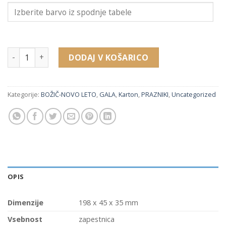
11330G sv.embalaža za zapestnice (198 x 45 x 35 mm) količi
DODAJ V KOŠARICO
Kategorije:
BOŽIČ-NOVO LETO
,
GALA
,
Karton
,
PRAZNIKI
,
Uncategorized
OPIS
Dimenzije
198 x 45 x 35 mm
Vsebnost
zapestnica