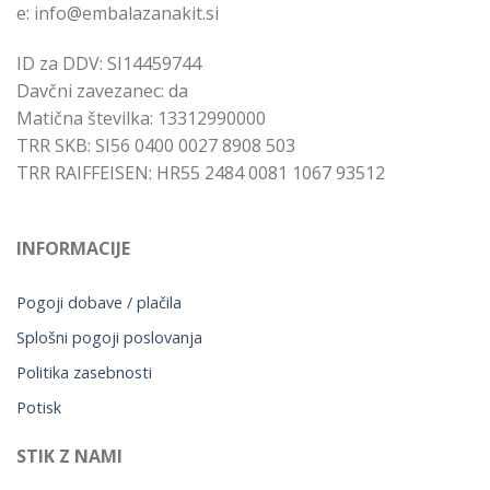
e: info@embalazanakit.si
ID za DDV: SI14459744
Davčni zavezanec: da
Matična številka: 13312990000
TRR SKB: SI56 0400 0027 8908 503
TRR RAIFFEISEN: HR55 2484 0081 1067 93512
INFORMACIJE
Pogoji dobave / plačila
Splošni pogoji poslovanja
Politika zasebnosti
Potisk
STIK Z NAMI