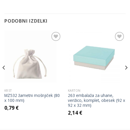
PODOBNI IZDELKI
Add to
Add to
Wishlist
Wishlist
KRST
KARTON
MZ532 žametni mošnjiček (80
263 embalaža za uhane,
x 100 mm)
verižico, komplet, obesek (92 x
92 x 32 mm)
0,79
€
2,14
€