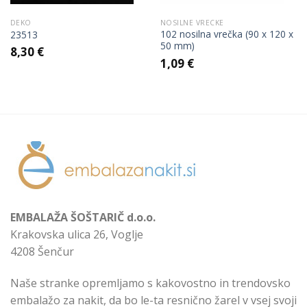
DEKO
NOSILNE VRECKE
102 nosilna vrečka (90 x 120 x
23513
50 mm)
8,30
€
1,09
€
EMBALAŽA ŠOŠTARIČ d.o.o.
Krakovska ulica 26, Voglje
4208 Šenčur
Naše stranke opremljamo s kakovostno in trendovsko
embalažo za nakit, da bo le-ta resnično žarel v vsej svoji