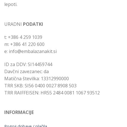
lepoti.
URADNI
PODATKI
t: +386 4 259 1039
m: +386 41 220 600
e: info@embalazanakit.si
ID za DDV: SI14459744
Davčni zavezanec: da
Matična številka: 13312990000
TRR SKB: SI56 0400 0027 8908 503
TRR RAIFFEISEN: HR55 2484 0081 1067 93512
INFORMACIJE
Pogoji dobave / plačila