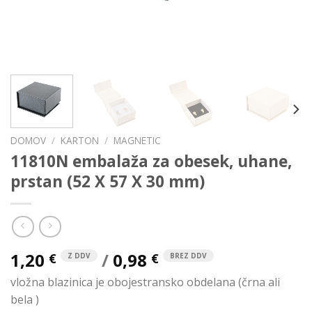
DOMOV
/
KARTON
/
MAGNETIC
11810N embalaža za obesek, uhane,
prstan (52 X 57 X 30 mm)
1,20
/
0,98
€
€
Z DDV
BREZ DDV
vložna blazinica je obojestransko obdelana (črna ali
bela )