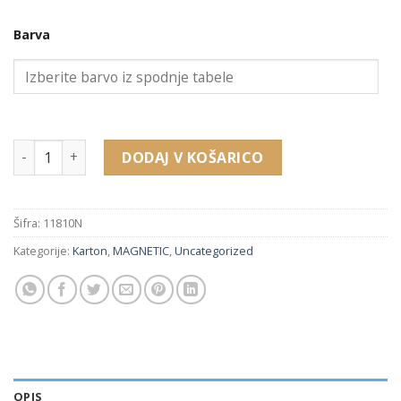
Barva
11810N embalaža za obesek, uhane, prstan (52 X 57 X 30 mm
DODAJ V KOŠARICO
Šifra:
11810N
Kategorije:
Karton
,
MAGNETIC
,
Uncategorized
OPIS