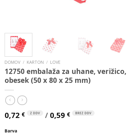
DOMOV
/
KARTON
/
LOVE
12750 embalaža za uhane, verižico,
obesek (50 x 80 x 25 mm)
0,72
/
0,59
€
€
Z DDV
BREZ DDV
Barva