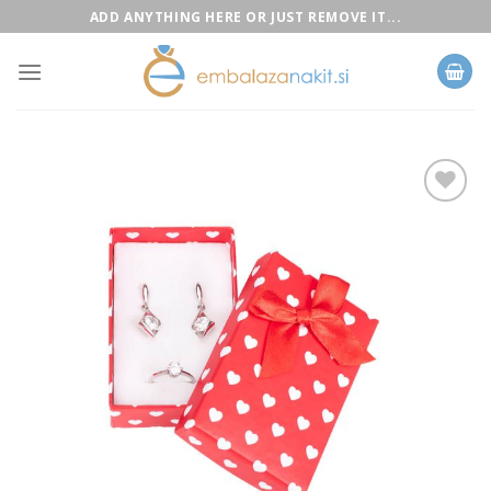
Skip
ADD ANYTHING HERE OR JUST REMOVE IT...
to
content
Add to
Wishlist