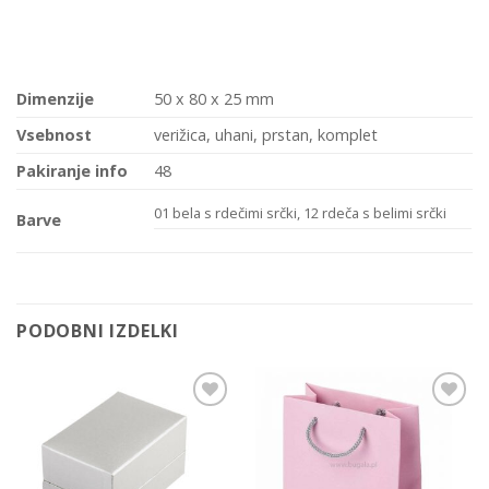
Dimenzije
50 x 80 x 25 mm
Vsebnost
verižica, uhani, prstan, komplet
Pakiranje info
48
01 bela s rdečimi srčki, 12 rdeča s belimi srčki
Barve
PODOBNI IZDELKI
Add to
Add to
Wishlist
Wishlist