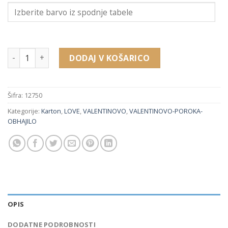
12750 embalaža za uhane, verižico, obesek (50 x 80 x 25 mm)
DODAJ V KOŠARICO
Šifra:
12750
Kategorije:
Karton
,
LOVE
,
VALENTINOVO
,
VALENTINOVO-POROKA-
OBHAJILO
OPIS
DODATNE PODROBNOSTI