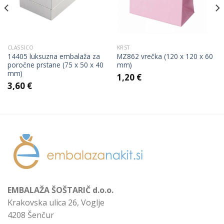
CLASSICO
KRST
14405 luksuzna embalaža za
MZ862 vrečka (120 x 120 x 60
poročne prstane (75 x 50 x 40
mm)
mm)
1,20
€
3,60
€
EMBALAŽA ŠOŠTARIČ d.o.o.
Krakovska ulica 26, Voglje
4208 Šenčur