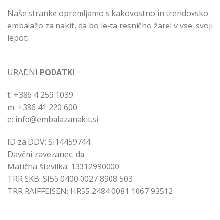
Naše stranke opremljamo s kakovostno in trendovsko
embalažo za nakit, da bo le-ta resnično žarel v vsej svoji
lepoti.
URADNI
PODATKI
t: +386 4 259 1039
m: +386 41 220 600
e: info@embalazanakit.si
ID za DDV: SI14459744
Davčni zavezanec: da
Matična številka: 13312990000
TRR SKB: SI56 0400 0027 8908 503
TRR RAIFFEISEN: HR55 2484 0081 1067 93512