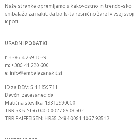
Naše stranke opremljamo s kakovostno in trendovsko
embalažo za nakit, da bo le-ta resnično žarel v vsej svoji
lepoti.
URADNI
PODATKI
t: +386 4 259 1039
m: +386 41 220 600
e: info@embalazanakit.si
ID za DDV: SI14459744
Davčni zavezanec: da
Matična številka: 13312990000
TRR SKB: SI56 0400 0027 8908 503
TRR RAIFFEISEN: HR55 2484 0081 1067 93512