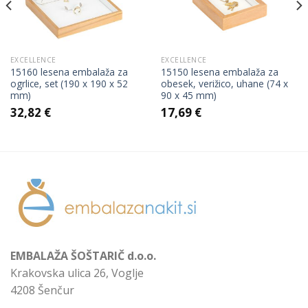
EXCELLENCE
EXCELLENCE
15160 lesena embalaža za
15150 lesena embalaža za
ogrlice, set (190 x 190 x 52
obesek, verižico, uhane (74 x
mm)
90 x 45 mm)
32,82
€
17,69
€
EMBALAŽA ŠOŠTARIČ d.o.o.
Krakovska ulica 26, Voglje
4208 Šenčur