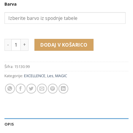
Barva
10,98 €.
15130.99 lesena embalaža za zapestnico (240 x 60 x 37 mm) 
DODAJ V KOŠARICO
Šifra:
15130.99
Kategorije:
EXCELLENCE
,
Les
,
MAGIC
OPIS