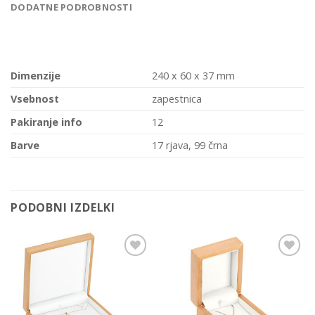
DODATNE PODROBNOSTI
Dimenzije
240 x 60 x 37 mm
Vsebnost
zapestnica
Pakiranje info
12
Barve
17 rjava, 99 črna
PODOBNI IZDELKI
Add to
Add to
Wishlist
Wishlist