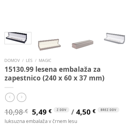
DOMOV
/
LES
/
MAGIC
15130.99 lesena embalaža za
zapestnico (240 x 60 x 37 mm)
Izvirna
Trenutna
10,98
5,49
/
4,50
€
€
€
Z DDV
BREZ DDV
cena
cena
luksuzna embalaža v črnem lesu
je
je:
bila:
5,49 €.