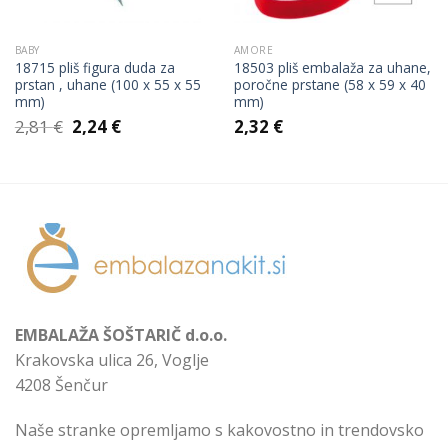
BABY
AMORE
18715 pliš figura duda za
18503 pliš embalaža za uhane,
prstan , uhane (100 x 55 x 55
poročne prstane (58 x 59 x 40
mm)
mm)
Izvirna
Trenutna
2,81
€
2,24
€
2,32
€
cena
cena
je
je:
bila:
2,24 €.
2,81 €.
EMBALAŽA ŠOŠTARIČ d.o.o.
Krakovska ulica 26, Voglje
4208 Šenčur
Naše stranke opremljamo s kakovostno in trendovsko