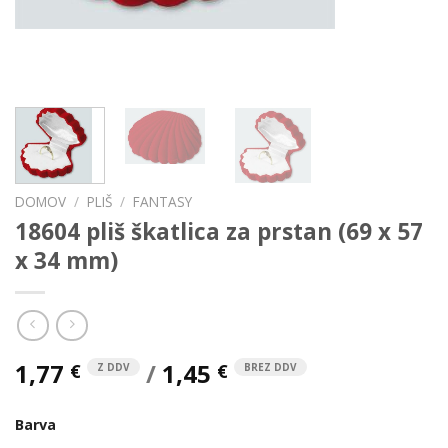
DOMOV
/
PLIŠ
/
FANTASY
18604 pliš škatlica za prstan (69 x 57
x 34 mm)
1,77
/
1,45
€
€
Z DDV
BREZ DDV
Barva