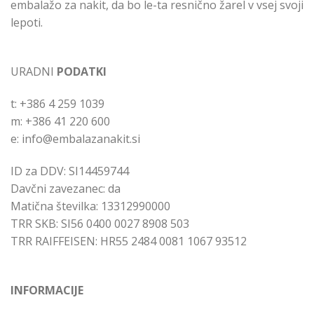
embalažo za nakit, da bo le-ta resnično žarel v vsej svoji
lepoti.
URADNI
PODATKI
t: +386 4 259 1039
m: +386 41 220 600
e: info@embalazanakit.si
ID za DDV: SI14459744
Davčni zavezanec: da
Matična številka: 13312990000
TRR SKB: SI56 0400 0027 8908 503
TRR RAIFFEISEN: HR55 2484 0081 1067 93512
INFORMACIJE