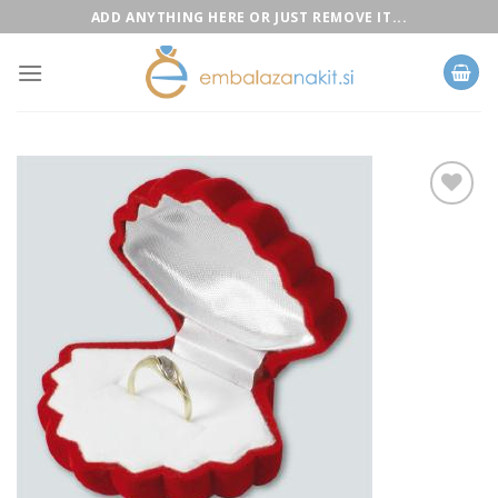
Skip
ADD ANYTHING HERE OR JUST REMOVE IT...
to
content
Add to
Wishlist