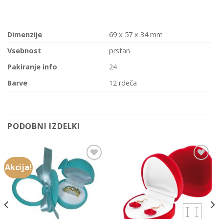
Dimenzije
69 x 57 x 34 mm
Vsebnost
prstan
Pakiranje info
24
Barve
12 rdeča
PODOBNI IZDELKI
Akcija!
Add to
Add to
Wishlist
Wishlist