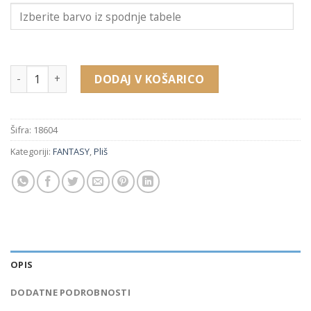
18604 pliš škatlica za prstan (69 x 57 x 34 mm) količina
DODAJ V KOŠARICO
Šifra:
18604
Kategoriji:
FANTASY
,
Pliš
OPIS
DODATNE PODROBNOSTI