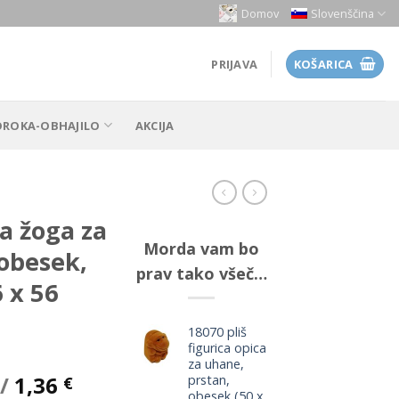
Domov
Slovenščina
PRIJAVA
KOŠARICA
OROKA-OBHAJILO
AKCIJA
ra žoga za
Morda vam bo
 obesek,
prav tako všeč…
6 x 56
18070 pliš
figurica opica
za uhane,
utna
/
1,36
prstan,
€
obesek (50 x