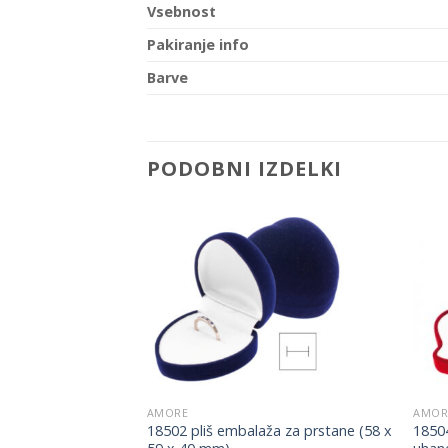
Vsebnost
Pakiranje info
Barve
PODOBNI IZDELKI
Add to
Add to
Wishlist
Wishlist
AMORE
AMOR
duda za prstan ,
18502 pliš embalaža za prstane (58 x
18504