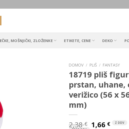
EČKE, MOŠNJIČKI, ZLOŽENKE
ETIKETE, CENE
DEKO
P
DOMOV
/
PLIŠ
/
FANTASY
18719 pliš figu
prstan, uhane,
Add to
verižico (56 x 5
Wishlist
mm)
Izvirna
Tren
2,38
1,66
€
€
Z DDV