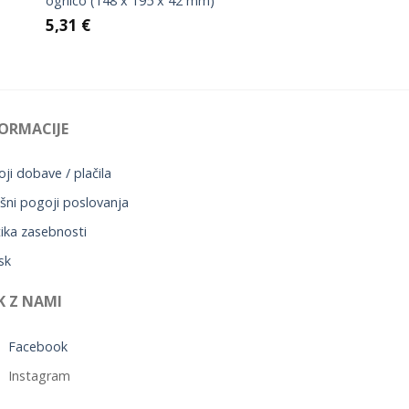
ogrlico (148 x 195 x 42 mm)
5,31
€
ORMACIJE
ji dobave / plačila
šni pogoji poslovanja
tika zasebnosti
sk
K Z NAMI
Facebook
Instagram