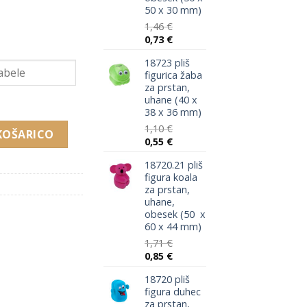
50 x 30 mm)
1,46
€
.
Izvirna
Trenutna
0,73
€
cena
cena
18723 pliš
je
je:
figurica žaba
bila:
0,73 €.
za prstan,
1,46 €.
uhane (40 x
38 x 36 mm)
tan, uhane, obesek, verižico (56 x 56 x 56 mm) količina
1,10
€
KOŠARICO
Izvirna
Trenutna
0,55
€
cena
cena
18720.21 pliš
je
je:
figura koala
bila:
0,55 €.
za prstan,
1,10 €.
uhane,
obesek (50 x
60 x 44 mm)
1,71
€
Izvirna
Trenutna
0,85
€
cena
cena
18720 pliš
je
je:
figura duhec
bila:
0,85 €.
za prstan,