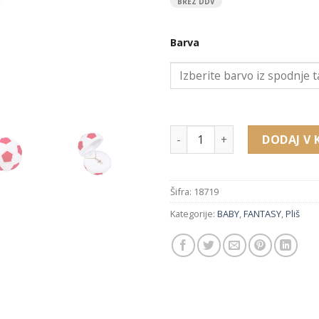
cena
cena
BREZ DDV
je
je:
bila:
1,66 €
Barva
2,38 €.
18719 pliš figura žoga za prs
DODAJ V 
Šifra:
18719
Kategorije:
BABY
,
FANTASY
,
Pliš