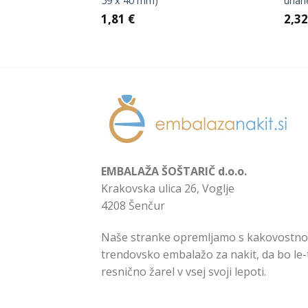
x 55 mm)
59 x 40 mm)
uhan
renutna
1,81
€
2,3
ena
:
,24 €.
EMBALAŽA ŠOŠTARIČ d.o.o.
Krakovska ulica 26, Voglje
4208 Šenčur
Naše stranke opremljamo s kakovostno
trendovsko embalažo za nakit, da bo le-
resnično žarel v vsej svoji lepoti.