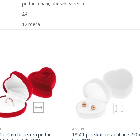
prstan, uhani, obesek, verižica
24
12 rdeča
Add to
Add 
Wishlist
Wishl
E
AMORE
 pliš embalaža za prstan,
18501 pliš škatlice za uhane (50 