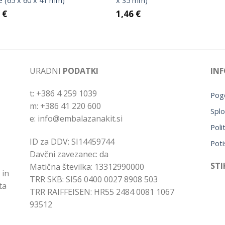
e (65 x 60 x 41 mm)
x 35 mm)
2
€
1,46
€
URADNI
PODATKI
INF
t: +386 4 259 1039
Pogo
m: +386 41 220 600
Splo
e: info@embalazanakit.si
Poli
ID za DDV: SI14459744
Poti
Davčni zavezanec: da
STI
Matična številka: 13312990000
 in
TRR SKB: SI56 0400 0027 8908 503
ta
TRR RAIFFEISEN: HR55 2484 0081 1067
93512