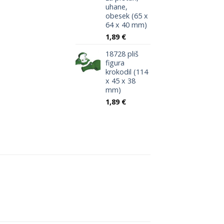
1,71 €.
uhane,
obesek (65 x
64 x 40 mm)
1,89
€
18728 pliš
figura
krokodil (114
x 45 x 38
mm)
1,89
€