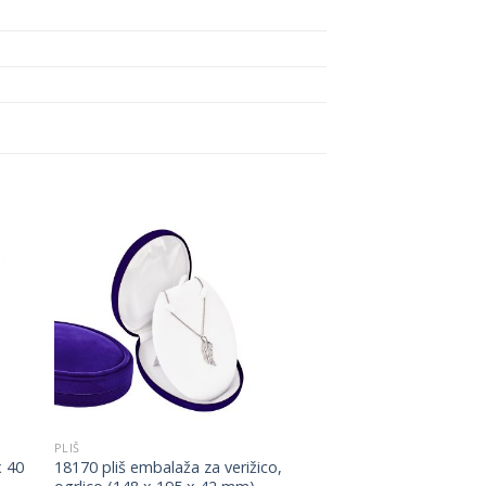
to
Add to
ist
Wishlist
PLIŠ
x 40
18170 pliš embalaža za verižico,