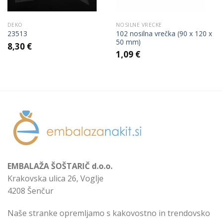
DEKO
NOSILNE VRECKE
102 nosilna vrečka (90 x 120 x
23513
50 mm)
8,30
€
1,09
€
EMBALAŽA ŠOŠTARIČ d.o.o.
Krakovska ulica 26, Voglje
4208 Šenčur
Naše stranke opremljamo s kakovostno in trendovsko