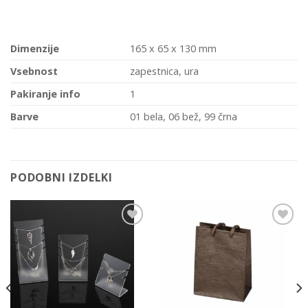
Dimenzije
165 x 65 x 130 mm
Vsebnost
zapestnica, ura
Pakiranje info
1
Barve
01 bela, 06 bež, 99 črna
PODOBNI IZDELKI
Add to
Add to
Wishlist
Wishlist