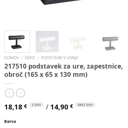
DOMOV
/
DEKO
/
PODSTAVKI V USNJU
217510 podstavek za ure, zapestnice,
obroč (165 x 65 x 130 mm)
18,18
/
14,90
€
€
Z DDV
BREZ DDV
Barva