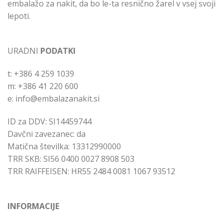
embalažo za nakit, da bo le-ta resnično žarel v vsej svoji
lepoti.
URADNI
PODATKI
t: +386 4 259 1039
m: +386 41 220 600
e: info@embalazanakit.si
ID za DDV: SI14459744
Davčni zavezanec: da
Matična številka: 13312990000
TRR SKB: SI56 0400 0027 8908 503
TRR RAIFFEISEN: HR55 2484 0081 1067 93512
INFORMACIJE