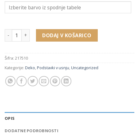
217510 podstavek za ure, zapestnice, obroč (165 x 65 x 130 
DODAJ V KOŠARICO
Šifra:
217510
Kategorije:
Deko
,
Podstavki v usnju
,
Uncategorized
OPIS
DODATNE PODROBNOSTI