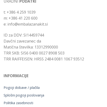
URADNI
PODATKI
t: +386 4 259 1039
m: +386 41 220 600
e: info@embalazanakit.si
ID za DDV: SI14459744
Davčni zavezanec: da
Matična številka: 13312990000
TRR SKB: SI56 0400 0027 8908 503
TRR RAIFFEISEN: HR55 2484 0081 1067 93512
INFORMACIJE
Pogoji dobave / plačila
Splošni pogoji poslovanja
Politika zasebnosti