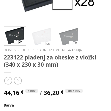
DOMOV
/
DEKO
/
PLADNJI IZ UMETNEGA USNJA
223122 pladenj za obeske z vložki
(340 x 230 x 30 mm)
44,16
/
36,20
€
€
Z DDV
BREZ DDV
Barva