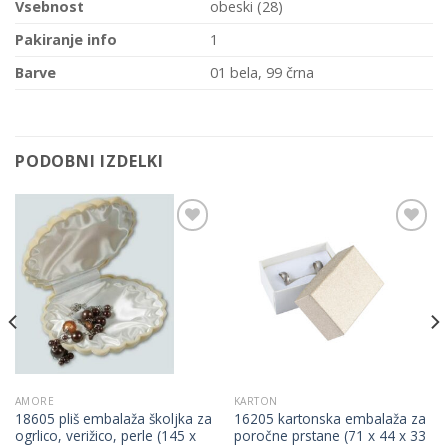
Vsebnost
obeski (28)
Pakiranje info
1
Barve
01 bela, 99 črna
PODOBNI IZDELKI
Add to
Add to
Wishlist
Wishlist
AMORE
KARTON
18605 pliš embalaža školjka za
16205 kartonska embalaža za
ogrlico, verižico, perle (145 x
poročne prstane (71 x 44 x 33