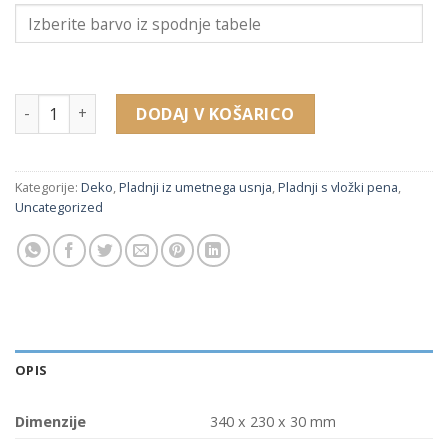
223122 pladenj za obeske z vložki (340 x 230 x 30 mm) količi
DODAJ V KOŠARICO
Kategorije:
Deko
,
Pladnji iz umetnega usnja
,
Pladnji s vložki pena
,
Uncategorized
OPIS
Dimenzije
340 x 230 x 30 mm