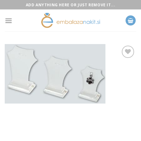
Skip
ADD ANYTHING HERE OR JUST REMOVE IT...
to
content
Add to
Wishlist