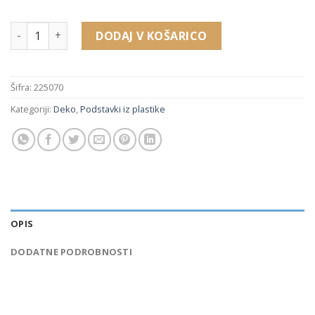
225070 pleksi podstavek za obeske (40 x 23 x 68 + 36 x 20 x 58
DODAJ V KOŠARICO
Šifra:
225070
Kategoriji:
Deko
,
Podstavki iz plastike
OPIS
DODATNE PODROBNOSTI