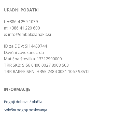
URADNI
PODATKI
t: +386 4 259 1039
m: +386 41 220 600
e: info@embalazanakit.si
ID za DDV: SI14459744
Davčni zavezanec: da
Matična številka: 13312990000
TRR SKB: SI56 0400 0027 8908 503
TRR RAIFFEISEN: HR55 2484 0081 1067 93512
INFORMACIJE
Pogoji dobave / plačila
Splošni pogoji poslovanja