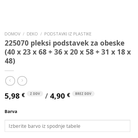
DOMOV
/
DEKO
/
PODSTAVKI IZ PLASTIKE
225070 pleksi podstavek za obeske
(40 x 23 x 68 + 36 x 20 x 58 + 31 x 18 x
48)
5,98
/
4,90
€
€
Z DDV
BREZ DDV
Barva