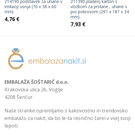
214190 podstavek za uhane v
211390 pladenj karton s
imitaciji usnja (70 x 38 x 60
vložkom za prstane , uhane s
mm)
pvc pokrovom (297 x 187 x 34
mm)
4,76
€
7,93
€
EMBALAŽA ŠOŠTARIČ d.o.o.
Krakovska ulica 26, Voglje
4208 Šenčur
Naše stranke opremljamo s kakovostno in trendovsko
embalažo za nakit, da bo le-ta resnično žarel v vsej svoji
lepoti.