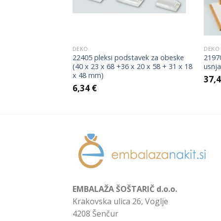
DEKO
DEKO
tavek roka (100 x
22405 pleksi podstavek za obeske
21970
(40 x 23 x 68 +36 x 20 x 58 + 31 x 18
usnja
x 48 mm)
37,
6,34
€
EMBALAŽA ŠOŠTARIČ d.o.o.
Krakovska ulica 26, Voglje
4208 Šenčur