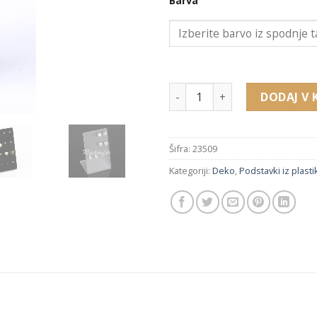
Barva
23509 pleksi podstavek za uh
DODAJ V 
Šifra:
23509
Kategoriji:
Deko
,
Podstavki iz plasti