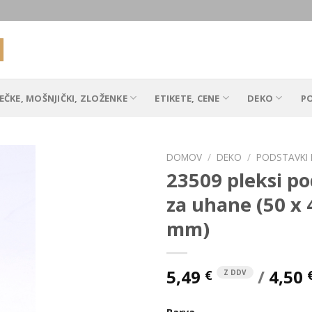
EČKE, MOŠNJIČKI, ZLOŽENKE
ETIKETE, CENE
DEKO
P
DOMOV
/
DEKO
/
PODSTAVKI 
23509 pleksi p
za uhane (50 x 
Add to
mm)
Wishlist
5,49
/
4,50
€
Z DDV