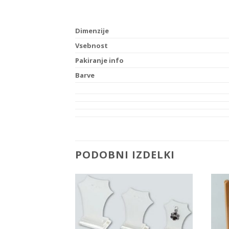
Dimenzije
Vsebnost
Pakiranje info
Barve
PODOBNI IZDELKI
Add to
Add to
Wishlist
Wishlist