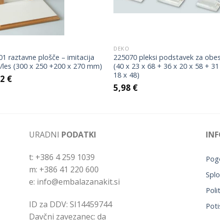
DEKO
1 raztavne plošče – imitacija
225070 pleksi podstavek za obe
/les (300 x 250 +200 x 270 mm)
(40 x 23 x 68 + 36 x 20 x 58 + 31
18 x 48)
42
€
5,98
€
URADNI
PODATKI
INF
t: +386 4 259 1039
Pogo
m: +386 41 220 600
Splo
e: info@embalazanakit.si
Poli
ID za DDV: SI14459744
Poti
Davčni zavezanec: da