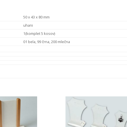
50 x 43 x 80 mm
uhani
1(komplet 5 kosov)
01 bela, 99 črna, 200 mlečna
Add to
Add 
Wishlist
Wishl