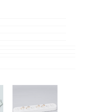
to
Add to
ist
Wishlist