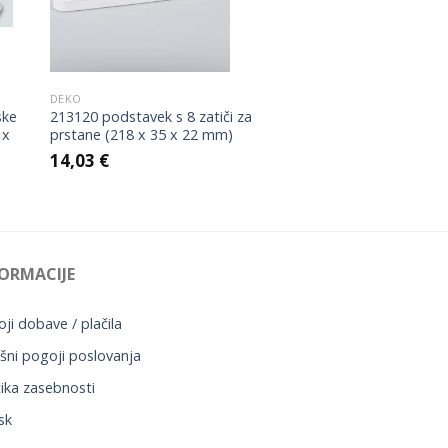
DEKO
ske
213120 podstavek s 8 zatiči za
 x
prstane (218 x 35 x 22 mm)
14,03
€
ORMACIJE
ji dobave / plačila
šni pogoji poslovanja
tika zasebnosti
sk