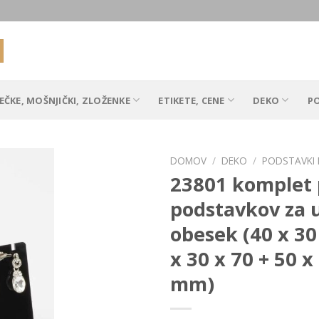
EČKE, MOŠNJIČKI, ZLOŽENKE
ETIKETE, CENE
DEKO
P
DOMOV
/
DEKO
/
PODSTAVKI 
23801 komplet 
podstavkov za 
Add to
obesek (40 x 30
Wishlist
x 30 x 70 + 50 x
mm)