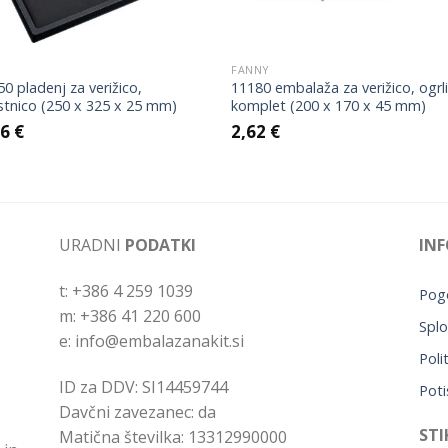
FANNY
0 pladenj za verižico,
11180 embalaža za verižico, ogrl
stnico (250 x 325 x 25 mm)
komplet (200 x 170 x 45 mm)
96
€
2,62
€
URADNI
PODATKI
INF
t: +386 4 259 1039
Pogo
m: +386 41 220 600
Splo
e: info@embalazanakit.si
Poli
ID za DDV: SI14459744
Poti
Davčni zavezanec: da
STI
Matična številka: 13312990000