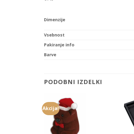
Dimenzije
Vsebnost
Pakiranje info
Barve
PODOBNI IZDELKI
Akcija!
Add to
Add to
Wishlist
Wishlist