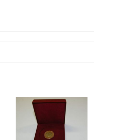
to
Add to
ist
Wishlist