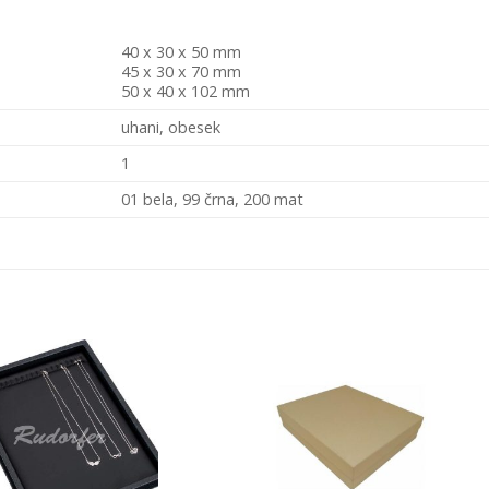
40 x 30 x 50 mm
45 x 30 x 70 mm
50 x 40 x 102 mm
uhani, obesek
1
01 bela, 99 črna, 200 mat
Add to
Add 
Wishlist
Wishl