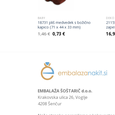
BABY
DEKO
 verižico, uhane
18731 pliš medvedek s božično
21155
)
kapico (71 x 44 x 33 mm)
zape
Izvirna
Trenutna
1,46
€
0,73
€
16,
cena
cena
je
je:
bila:
0,73 €.
1,46 €.
EMBALAŽA ŠOŠTARIČ d.o.o.
Krakovska ulica 26, Voglje
4208 Šenčur