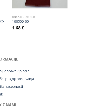
UNCATEGORIZED
ico,
166005-60
1,68
€
ORMACIJE
ji dobave / plačila
šni pogoji poslovanja
tika zasebnosti
sk
K Z NAMI