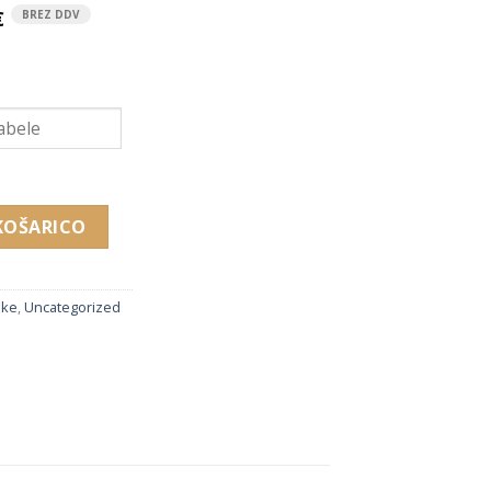
€
BREZ DDV
ov za uhane in obesek (40 x 30 x 50 + 45 x 30 x 70 + 50 x 40 x
KOŠARICO
ike
,
Uncategorized