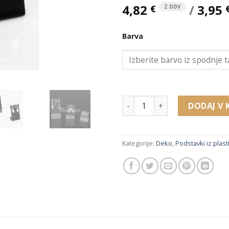
4,82
/
3,95
€
Z DDV
Barva
23801 komplet pleksi podstavk
DODAJ V 
Kategorije:
Deko
,
Podstavki iz plast