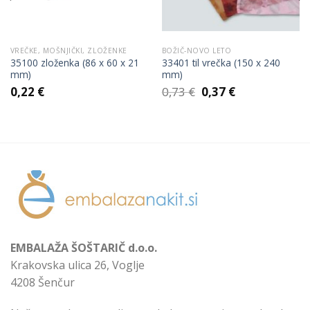
VREČKE, MOŠNJIČKI, ZLOŽENKE
BOŽIČ-NOVO LETO
35100 zloženka (86 x 60 x 21
33401 til vrečka (150 x 240
mm)
mm)
Izvirna
Trenutna
0,22
€
0,73
€
0,37
€
cena
cena
je
je:
bila:
0,37 €.
0,73 €.
EMBALAŽA ŠOŠTARIČ d.o.o.
Krakovska ulica 26, Voglje
4208 Šenčur