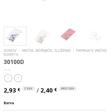
DOMOV
/
VREČKE, MOŠNJIČKI, ZLOŽENKE
/
PAPIRNATE VREČKE-
KUVERTA
30100D
2,93
/
2,40
€
€
Z DDV
BREZ DDV
Barva