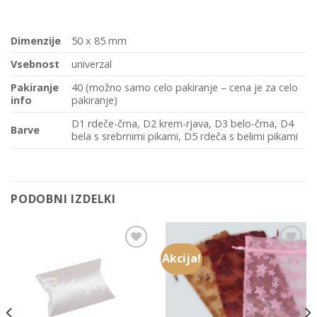
Dimenzije
50 x 85 mm
Vsebnost
univerzal
Pakiranje
40 (možno samo celo pakiranje – cena je za celo
info
pakiranje)
D1 rdeče-črna, D2 krem-rjava, D3 belo-črna, D4
Barve
bela s srebrnimi pikami, D5 rdeča s belimi pikami
PODOBNI IZDELKI
Akcija!
Add to
Add to
Wishlist
Wishlist