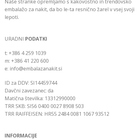
Naše stranke opremljamo s kakovostno in trendovsko
embalažo za nakit, da bo le-ta resnično žarel v vsej svoji
lepoti.
URADNI
PODATKI
t: +386 4 259 1039
m: +386 41 220 600
e: info@embalazanakit.si
ID za DDV: SI14459744
Davčni zavezanec: da
Matična številka: 13312990000
TRR SKB: SI56 0400 0027 8908 503
TRR RAIFFEISEN: HR55 2484 0081 1067 93512
INFORMACIJE