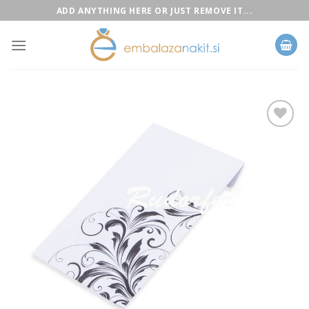
Skip
ADD ANYTHING HERE OR JUST REMOVE IT...
to
content
Add to
Wishlist