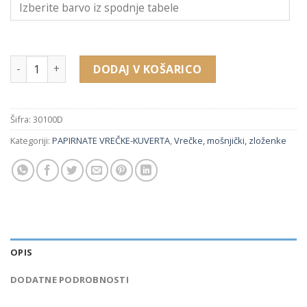
30100D količina
DODAJ V KOŠARICO
Šifra:
30100D
Kategoriji:
PAPIRNATE VREČKE-KUVERTA
,
Vrečke, mošnjički, zloženke
OPIS
DODATNE PODROBNOSTI