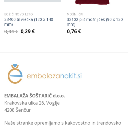
BOŽIČ-NOVO LETO
MOŠNJIČKI
33400 til vrečka (120 x 140
32102 pliš mošnjiček (90 x 130
mm)
mm)
Izvirna
Trenutna
0,44
€
0,29
€
0,76
€
cena
cena
je
je:
bila:
0,29 €.
0,44 €.
EMBALAŽA ŠOŠTARIČ d.o.o.
Krakovska ulica 26, Voglje
4208 Šenčur
Naše stranke opremljamo s kakovostno in trendovsko