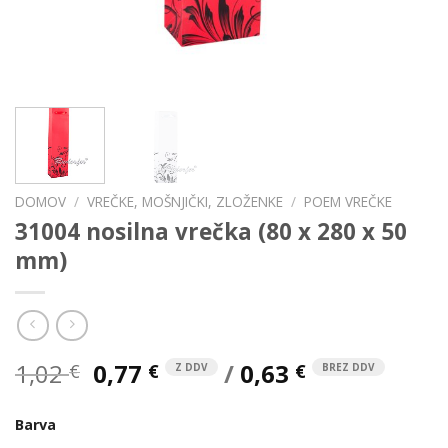
DOMOV
/
VREČKE, MOŠNJIČKI, ZLOŽENKE
/
POEM VREČKE
31004 nosilna vrečka (80 x 280 x 50
mm)
Izvirna
Trenutna
1,02
0,77
/
0,63
€
€
€
Z DDV
BREZ DDV
cena
cena
je
je:
Barva
bila:
0,77 €.