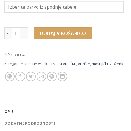
1,02 €.
31004 nosilna vrečka (80 x 280 x 50 mm) količina
DODAJ V KOŠARICO
Šifra:
31004
Kategorije:
Nosilne vrecke
,
POEM VREČKE
,
Vrečke, mošnjički, zloženke
OPIS
DODATNE PODROBNOSTI