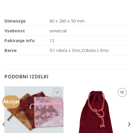
Dimenzije
80 x 280 x 50 mm
Vsebnost
univerzal
Pakiranje info
12
Barve
D1 rdeča s črno,D3bela s črno
PODOBNI IZDELKI
Akcija!
Add to
Add to
Wishlist
Wishlist