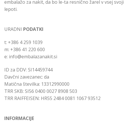
embalažo za nakit, da bo le-ta resnično žarel v vsej svoji
lepoti.
URADNI
PODATKI
t: +386 4 259 1039
m: +386 41 220 600
e: info@embalazanakit.si
ID za DDV: SI14459744
Davčni zavezanec: da
Matična številka: 13312990000
TRR SKB: SI56 0400 0027 8908 503
TRR RAIFFEISEN: HR55 2484 0081 1067 93512
INFORMACIJE