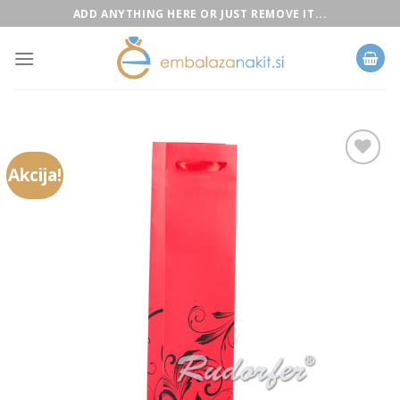
Skip
ADD ANYTHING HERE OR JUST REMOVE IT...
to
content
Akcija!
Add to
Wishlist