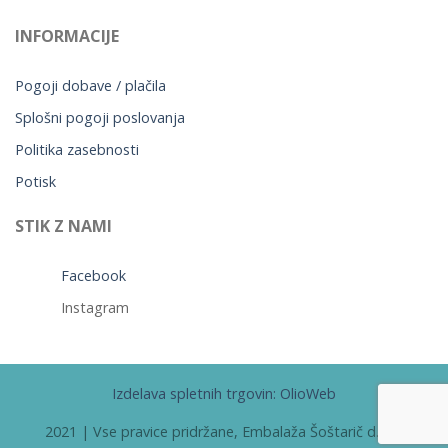
INFORMACIJE
Pogoji dobave / plačila
Splošni pogoji poslovanja
Politika zasebnosti
Potisk
STIK Z NAMI
Facebook
Instagram
Izdelava spletnih trgovin: OlioWeb
2021 | Vse pravice pridržane, Embalaža Šoštarič d.o.o.