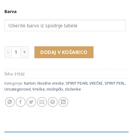
Barva
31502 papirnata vrečka (200 x 240 x 50 mm) količina
DODAJ V KOŠARICO
Šifra:
31502
Kategorije:
Karton
,
Nosilne vrecke
,
SPIRIT PEARL VREČKE
,
SPIRIT PERL
,
Uncategorized
,
Vrečke, mošnjički, zloženke