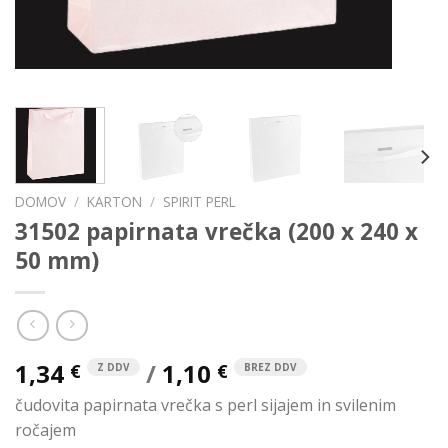
DOMOV
/
KARTON
/
SPIRIT PERL
31502 papirnata vrečka (200 x 240 x
50 mm)
1,34
/
1,10
€
€
Z DDV
BREZ DDV
čudovita papirnata vrečka s perl sijajem in svilenim
ročajem