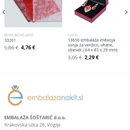
Wishlist
Wishlist
BOŽIČ-NOVO LETO
COCO
13650 embalaža imitacija
33201
usnja za verižico, uhane,
Izvirna
Trenutna
5,86
€
4,76
€
obesek ( 64 x 83 x 29 mm)
cena
cena
Izvirna
Trenutna
je
je:
3,05
€
2,29
€
cena
cena
bila:
4,76 €.
je
je:
5,86 €.
bila:
2,29 €.
3,05 €.
EMBALAŽA ŠOŠTARIČ d.o.o.
Krakovska ulica 26, Voglje