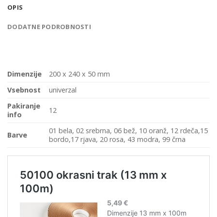
OPIS
DODATNE PODROBNOSTI
Dimenzije
200 x 240 x 50 mm
Vsebnost
univerzal
Pakiranje
12
info
01 bela, 02 srebrna, 06 bež, 10 oranž, 12 rdeča,15
Barve
bordo,17 rjava, 20 rosa, 43 modra, 99 črna