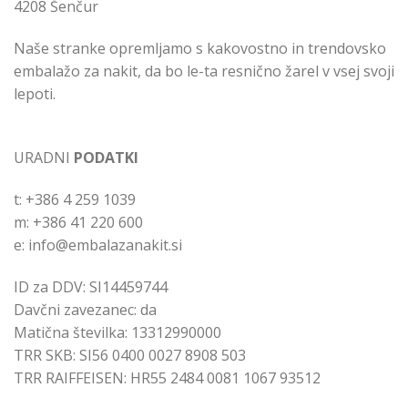
4208 Šenčur
Naše stranke opremljamo s kakovostno in trendovsko
embalažo za nakit, da bo le-ta resnično žarel v vsej svoji
lepoti.
URADNI
PODATKI
t: +386 4 259 1039
m: +386 41 220 600
e: info@embalazanakit.si
ID za DDV: SI14459744
Davčni zavezanec: da
Matična številka: 13312990000
TRR SKB: SI56 0400 0027 8908 503
TRR RAIFFEISEN: HR55 2484 0081 1067 93512