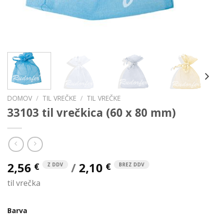
DOMOV
/
TIL VREČKE
/
TIL VREČKE
33103 til vrečkica (60 x 80 mm)
2,56
/
2,10
€
€
Z DDV
BREZ DDV
til vrečka
Barva