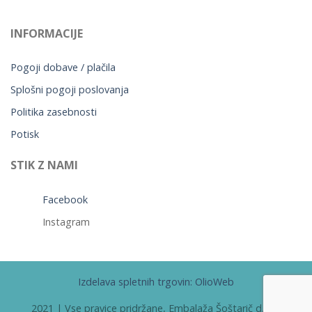
INFORMACIJE
Pogoji dobave / plačila
Splošni pogoji poslovanja
Politika zasebnosti
Potisk
STIK Z NAMI
Facebook
Instagram
Izdelava spletnih trgovin: OlioWeb
2021 | Vse pravice pridržane, Embalaža Šoštarič d.o.o.