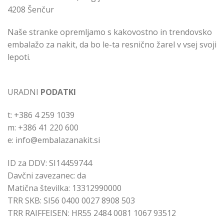
4208 Šenčur
Naše stranke opremljamo s kakovostno in trendovsko
embalažo za nakit, da bo le-ta resnično žarel v vsej svoji
lepoti.
URADNI
PODATKI
t: +386 4 259 1039
m: +386 41 220 600
e: info@embalazanakit.si
ID za DDV: SI14459744
Davčni zavezanec: da
Matična številka: 13312990000
TRR SKB: SI56 0400 0027 8908 503
TRR RAIFFEISEN: HR55 2484 0081 1067 93512