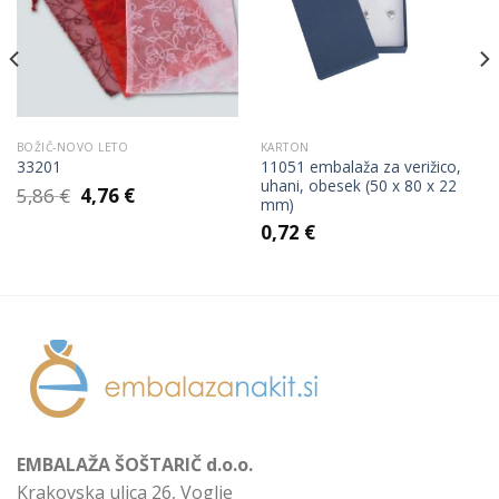
Add to
Add to
Wishlist
Wishlist
BOŽIČ-NOVO LETO
KARTON
11051 embalaža za verižico,
33201
uhani, obesek (50 x 80 x 22
Izvirna
Trenutna
5,86
€
4,76
€
mm)
cena
cena
je
je:
0,72
€
bila:
4,76 €.
5,86 €.
EMBALAŽA ŠOŠTARIČ d.o.o.
Krakovska ulica 26, Voglje