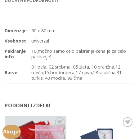
DODATNE PODROBNOSTI
Dimenzije
60 x 80 mm
Vsebnost
univerzal
Pakiranje
10(možno samo celo pakiranje-cena je za celo
info
pakiranje)
01 bela, 02 srebrna, 05 zlata, 10 oranžna,12
Barve
rdeča,15 bordordeča,17 rjava,28 vijolična,31
turkiz, 43 modra, 99 črna
PODOBNI IZDELKI
Akcija!