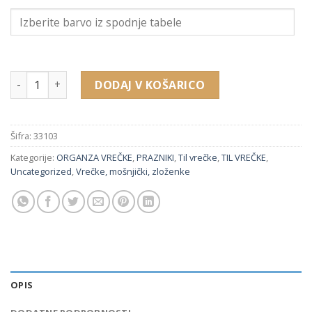
33103 til vrečkica (60 x 80 mm) količina
DODAJ V KOŠARICO
Šifra:
33103
Kategorije:
ORGANZA VREČKE
,
PRAZNIKI
,
Til vrečke
,
TIL VREČKE
,
Uncategorized
,
Vrečke, mošnjički, zloženke
OPIS