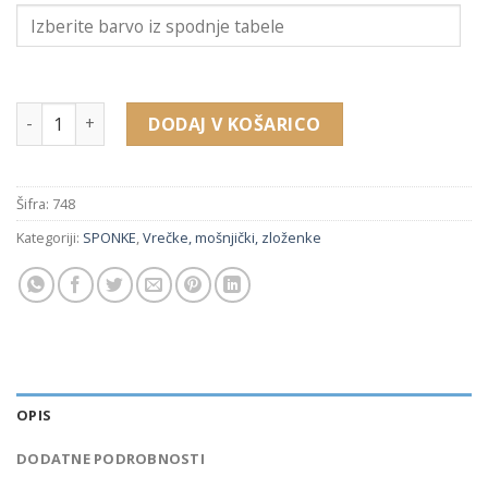
748 pritrdilne kovinske sponke (7 x 24 mm) količina
DODAJ V KOŠARICO
Šifra:
748
Kategoriji:
SPONKE
,
Vrečke, mošnjički, zloženke
OPIS
DODATNE PODROBNOSTI