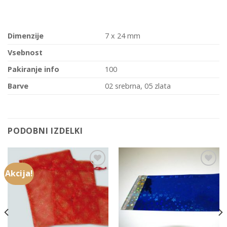
Dimenzije
7 x 24 mm
Vsebnost
Pakiranje info
100
Barve
02 srebrna, 05 zlata
PODOBNI IZDELKI
Akcija!
Add to
Add to
Wishlist
Wishlist