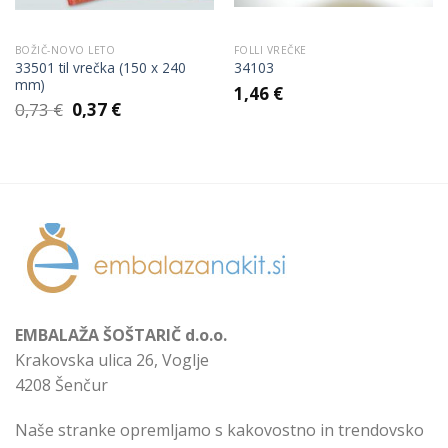
BOŽIČ-NOVO LETO
FOLLI VREČKE
33501 til vrečka (150 x 240
34103
mm)
1,46
€
Izvirna
Trenutna
0,73
€
0,37
€
cena
cena
je
je:
bila:
0,37 €.
0,73 €.
EMBALAŽA ŠOŠTARIČ d.o.o.
Krakovska ulica 26, Voglje
4208 Šenčur
Naše stranke opremljamo s kakovostno in trendovsko