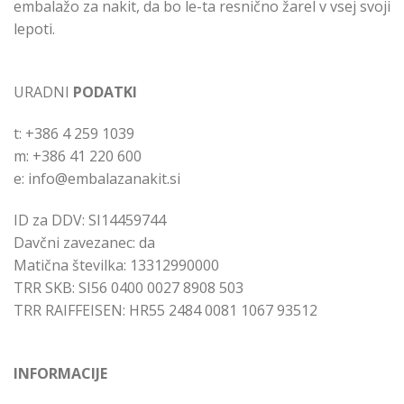
embalažo za nakit, da bo le-ta resnično žarel v vsej svoji
lepoti.
URADNI
PODATKI
t: +386 4 259 1039
m: +386 41 220 600
e: info@embalazanakit.si
ID za DDV: SI14459744
Davčni zavezanec: da
Matična številka: 13312990000
TRR SKB: SI56 0400 0027 8908 503
TRR RAIFFEISEN: HR55 2484 0081 1067 93512
INFORMACIJE