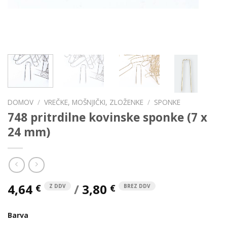
DOMOV
/
VREČKE, MOŠNJIČKI, ZLOŽENKE
/
SPONKE
748 pritrdilne kovinske sponke (7 x
24 mm)
4,64
/
3,80
€
€
Z DDV
BREZ DDV
Barva