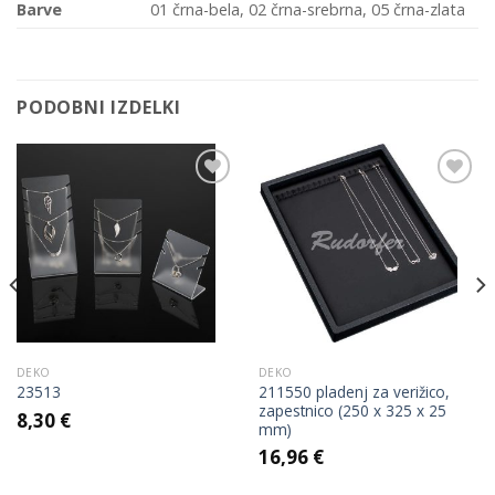
Barve
01 črna-bela, 02 črna-srebrna, 05 črna-zlata
PODOBNI IZDELKI
Add to
Add to
Wishlist
Wishlist
DEKO
DEKO
211550 pladenj za verižico,
23513
zapestnico (250 x 325 x 25
8,30
€
mm)
16,96
€