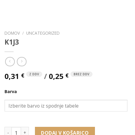
DOMOV
/
UNCATEGORIZED
K1J3
0,31
/
0,25
€
€
Z DDV
BREZ DDV
Barva
K1J3 količina
DODAJ V KOŠARICO