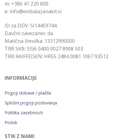
m: +386 41 220 600
e: info@embalazanakit.si
ID za DDV: SI14459744
Davčni zavezanec: da
Matična številka: 13312990000
TRR SKB: SI56 0400 0027 8908 503
TRR RAIFFEISEN: HR55 2484 0081 1067 93512
INFORMACIJE
Pogoji dobave / plačila
Splošni pogoji poslovanja
Politika zasebnosti
Potisk
STIK Z NAMI