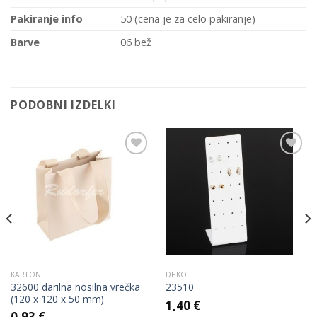
Pakiranje info
50 (cena je za celo pakiranje)
Barve
06 bež
PODOBNI IZDELKI
Add to
Add to
Wishlist
Wishlist
KARTON
DEKO
32600 darilna nosilna vrečka
23510
(120 x 120 x 50 mm)
1,40
€
0,93
€