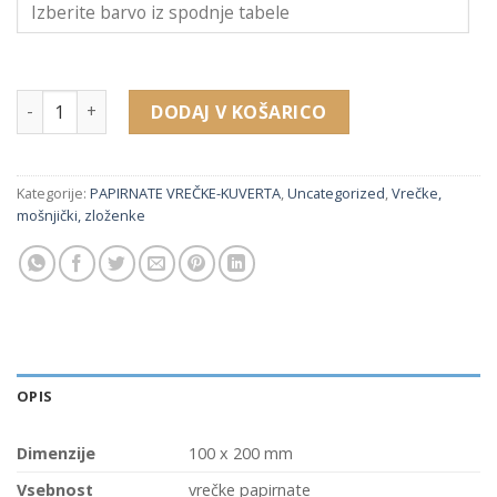
MZ193 papirnate vrečke-kuverte količina
DODAJ V KOŠARICO
Kategorije:
PAPIRNATE VREČKE-KUVERTA
,
Uncategorized
,
Vrečke,
mošnjički, zloženke
OPIS
Dimenzije
100 x 200 mm
Vsebnost
vrečke papirnate