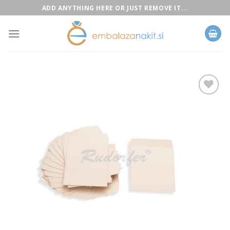
Skip
ADD ANYTHING HERE OR JUST REMOVE IT...
to
content
Add to
Wishlist