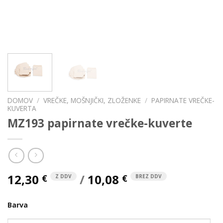
DOMOV
/
VREČKE, MOŠNJIČKI, ZLOŽENKE
/
PAPIRNATE VREČKE-
KUVERTA
MZ193 papirnate vrečke-kuverte
12,30
/
10,08
€
€
Z DDV
BREZ DDV
Barva