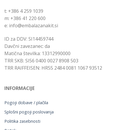
t: +386 4 259 1039
m: +386 41 220 600
e: info@embalazanakit.si
ID za DDV: SI14459744
Davčni zavezanec: da
Matična številka: 13312990000
TRR SKB: SI56 0400 0027 8908 503
TRR RAIFFEISEN: HR55 2484 0081 1067 93512
INFORMACIJE
Pogoji dobave / plačila
Splošni pogoji poslovanja
Politika zasebnosti