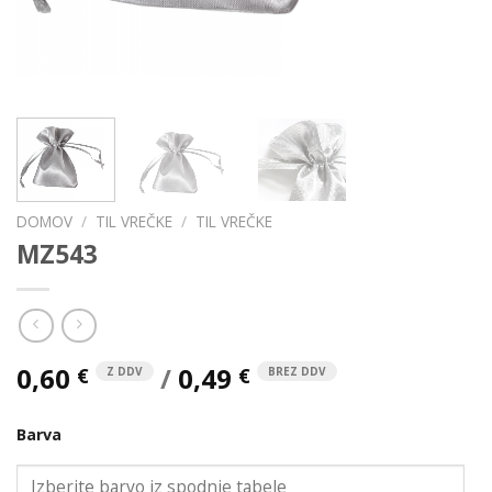
DOMOV
/
TIL VREČKE
/
TIL VREČKE
MZ543
0,60
/
0,49
€
€
Z DDV
BREZ DDV
Barva