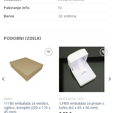
Pakiranje info
10
Barve
02 srebrna
PODOBNI IZDELKI
Add to
Add to
Wishlist
Wishlist
FANNY
BOŽIČ-NOVO LETO
11180 embalaža za verižico,
13400 embalaža za prstan s
ogrlico, komplet (200 x 170 x
lučko (62 x 65 x 50 mm)
45 mm)