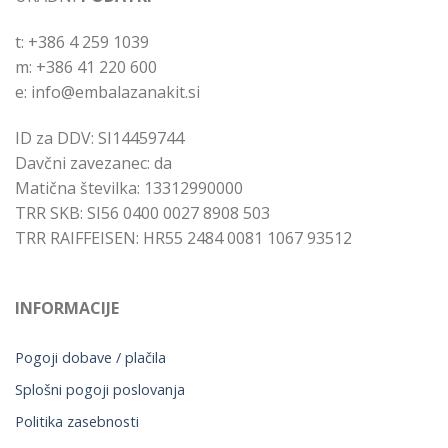
t: +386 4 259 1039
m: +386 41 220 600
e: info@embalazanakit.si
ID za DDV: SI14459744
Davčni zavezanec: da
Matična številka: 13312990000
TRR SKB: SI56 0400 0027 8908 503
TRR RAIFFEISEN: HR55 2484 0081 1067 93512
INFORMACIJE
Pogoji dobave / plačila
Splošni pogoji poslovanja
Politika zasebnosti