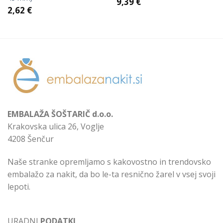
9,39
€
2,62
€
EMBALAŽA ŠOŠTARIČ d.o.o.
Krakovska ulica 26, Voglje
4208 Šenčur
Naše stranke opremljamo s kakovostno in trendovsko
embalažo za nakit, da bo le-ta resnično žarel v vsej svoji
lepoti.
URADNI
PODATKI