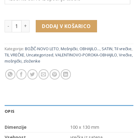
MZ543 količina
DODAJ V KOŠARICO
Kategorije:
BOŽIČ-NOVO LETO
,
Mošnjički
,
OBHAJILO...
,
SATIN
,
Til vrečke
,
TIL VREČKE
,
Uncategorized
,
VALENTINOVO-POROKA-OBHAJILO
,
Vrečke,
mošnjički, zloženke
OPIS
Dimenzije
100 x 130 mm
Vsebnost
vrečka iz satena