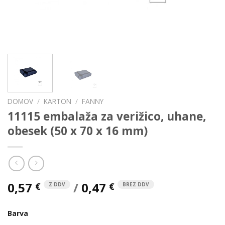
DOMOV
/
KARTON
/
FANNY
11115 embalaža za verižico, uhane,
obesek (50 x 70 x 16 mm)
0,57
/
0,47
€
€
Z DDV
BREZ DDV
Barva