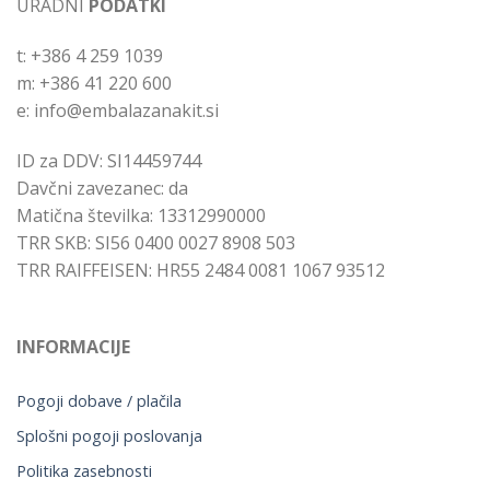
URADNI
PODATKI
t: +386 4 259 1039
m: +386 41 220 600
e: info@embalazanakit.si
ID za DDV: SI14459744
Davčni zavezanec: da
Matična številka: 13312990000
TRR SKB: SI56 0400 0027 8908 503
TRR RAIFFEISEN: HR55 2484 0081 1067 93512
INFORMACIJE
Pogoji dobave / plačila
Splošni pogoji poslovanja
Politika zasebnosti