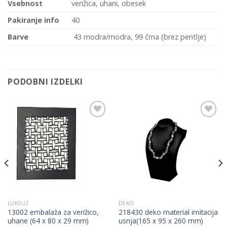
Vsebnost
verižica, uhani, obesek
Pakiranje info
40
Barve
43 modra/modra, 99 črna (brez pentlje)
PODOBNI IZDELKI
Add to
Add to
Wishlist
Wishlist
LUKSUZ
DEKO
13002 embalaža za verižico,
218430 deko material imitacija
uhane (64 x 80 x 29 mm)
usnja(165 x 95 x 260 mm)