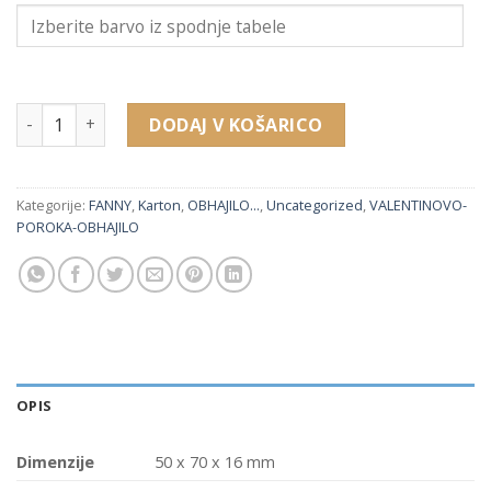
11115 embalaža za verižico, uhane, obesek (50 x 70 x 16 mm)
DODAJ V KOŠARICO
Kategorije:
FANNY
,
Karton
,
OBHAJILO...
,
Uncategorized
,
VALENTINOVO-
POROKA-OBHAJILO
OPIS
Dimenzije
50 x 70 x 16 mm