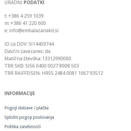
URADNI
PODATKI
t: +386 4 259 1039
m: +386 41 220 600
e: info@embalazanakit.si
ID za DDV: SI14459744
Davčni zavezanec: da
Matična številka: 13312990000
TRR SKB: SI56 0400 0027 8908 503
TRR RAIFFEISEN: HR55 2484 0081 1067 93512
INFORMACIJE
Pogoji dobave / plačila
Splošni pogoji poslovanja
Politika zasebnosti