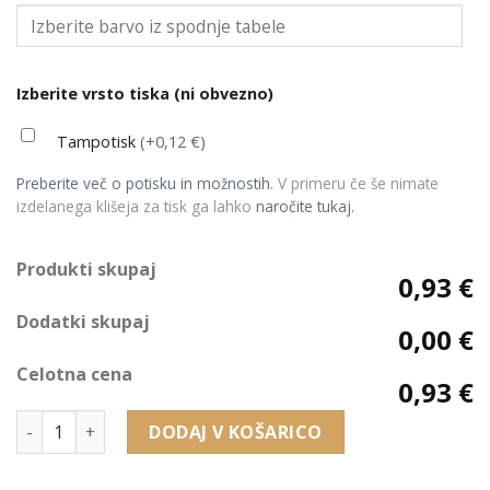
Izberite vrsto tiska (ni obvezno)
Tampotisk
(+0,12 €)
Preberite več o potisku in možnostih.
V primeru če še nimate
izdelanega klišeja za tisk ga lahko
naročite tukaj.
Produkti skupaj
0,93 €
Dodatki skupaj
0,00 €
Celotna cena
0,93 €
11220 embalaža za uhane, obesek (60 x 60 x 25 mm) količina
DODAJ V KOŠARICO