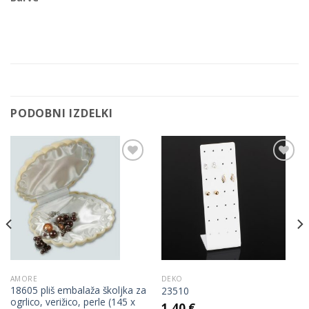
PODOBNI IZDELKI
Add to
Add to
Wishlist
Wishlist
AMORE
DEKO
18605 pliš embalaža školjka za
23510
ogrlico, verižico, perle (145 x
1,40
€