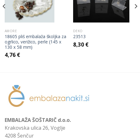
AMORE
DEKO
18605 pliš embalaža školjka za
23513
ogrlico, verižico, perle (145 x
8,30
€
130 x 58 mm)
4,76
€
EMBALAŽA ŠOŠTARIČ d.o.o.
Krakovska ulica 26, Voglje
4208 Šenčur