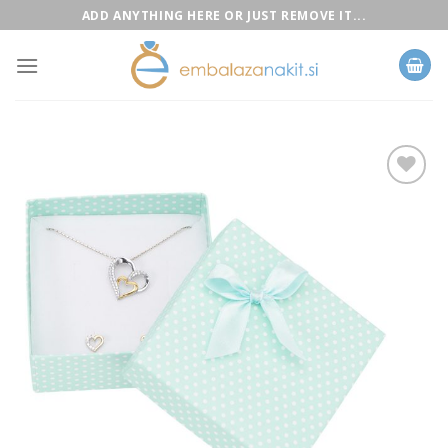
Skip
ADD ANYTHING HERE OR JUST REMOVE IT...
to
content
Add to
Wishlist