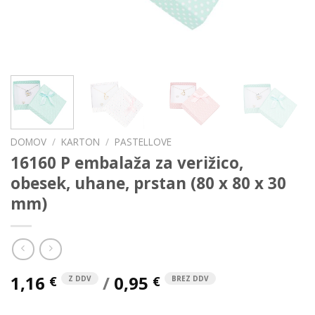
DOMOV
/
KARTON
/
PASTELLOVE
16160 P embalaža za verižico,
obesek, uhane, prstan (80 x 80 x 30
mm)
1,16
/
0,95
€
€
Z DDV
BREZ DDV