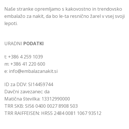
Naše stranke opremljamo s kakovostno in trendovsko
embalažo za nakit, da bo le-ta resnično žarel v vsej svoji
lepoti.
URADNI
PODATKI
t: +386 4 259 1039
m: +386 41 220 600
e: info@embalazanakit.si
ID za DDV: SI14459744
Davčni zavezanec: da
Matična številka: 13312990000
TRR SKB: SI56 0400 0027 8908 503
TRR RAIFFEISEN: HR55 2484 0081 1067 93512