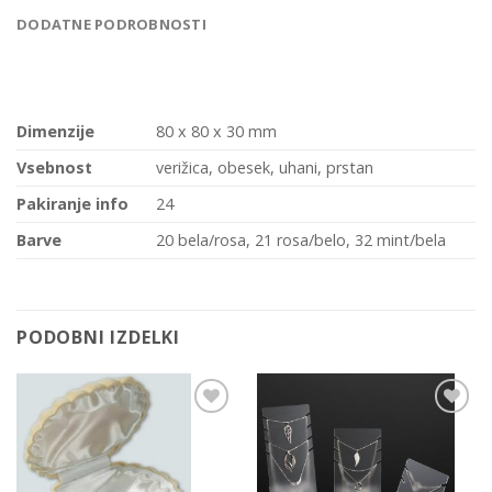
DODATNE PODROBNOSTI
Dimenzije
80 x 80 x 30 mm
Vsebnost
verižica, obesek, uhani, prstan
Pakiranje info
24
Barve
20 bela/rosa, 21 rosa/belo, 32 mint/bela
PODOBNI IZDELKI
Add to
Add to
Wishlist
Wishlist