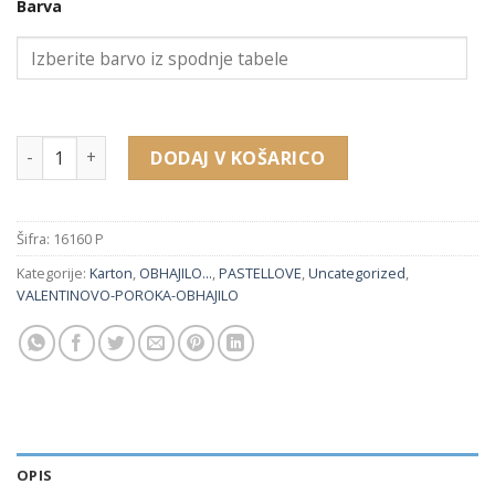
Barva
16160 P embalaža za verižico, obesek, uhane, prstan (80 x 8
DODAJ V KOŠARICO
Šifra:
16160 P
Kategorije:
Karton
,
OBHAJILO...
,
PASTELLOVE
,
Uncategorized
,
VALENTINOVO-POROKA-OBHAJILO
OPIS