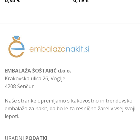
0,93
€
0,79
€
EMBALAŽA ŠOŠTARIČ d.o.o.
Krakovska ulica 26, Voglje
4208 Šenčur
Naše stranke opremljamo s kakovostno in trendovsko
embalažo za nakit, da bo le-ta resnično žarel v vsej svoji
lepoti.
URADNI
PODATKI