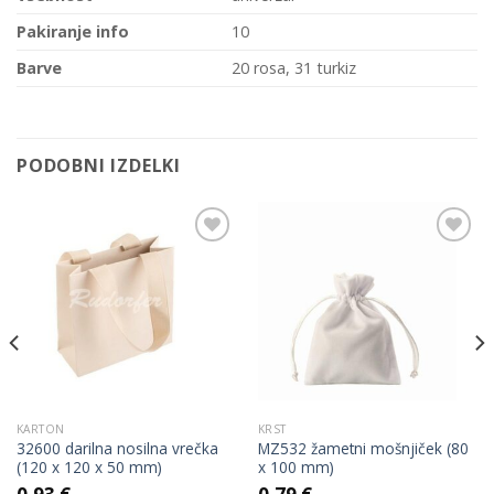
Pakiranje info
10
Barve
20 rosa, 31 turkiz
PODOBNI IZDELKI
Add to
Add to
Wishlist
Wishlist
KARTON
KRST
32600 darilna nosilna vrečka
MZ532 žametni mošnjiček (80
(120 x 120 x 50 mm)
x 100 mm)