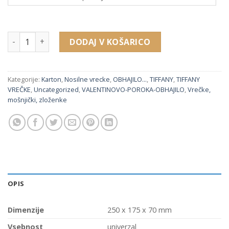
31107 vrečka (250 x 175 x 70 mm) količina
DODAJ V KOŠARICO
Kategorije:
Karton
,
Nosilne vrecke
,
OBHAJILO...
,
TIFFANY
,
TIFFANY
VREČKE
,
Uncategorized
,
VALENTINOVO-POROKA-OBHAJILO
,
Vrečke,
mošnjički, zloženke
OPIS
Dimenzije
250 x 175 x 70 mm
Vsebnost
univerzal