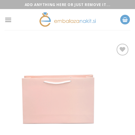
Skip
ADD ANYTHING HERE OR JUST REMOVE IT...
to
content
Add to
Wishlist