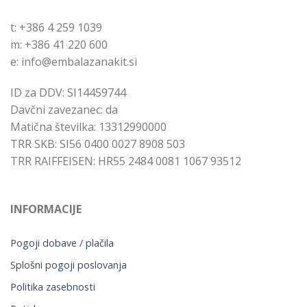
t: +386 4 259 1039
m: +386 41 220 600
e: info@embalazanakit.si
ID za DDV: SI14459744
Davčni zavezanec: da
Matična številka: 13312990000
TRR SKB: SI56 0400 0027 8908 503
TRR RAIFFEISEN: HR55 2484 0081 1067 93512
INFORMACIJE
Pogoji dobave / plačila
Splošni pogoji poslovanja
Politika zasebnosti