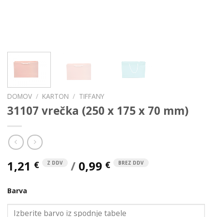
DOMOV
/
KARTON
/
TIFFANY
31107 vrečka (250 x 175 x 70 mm)
1,21
/
0,99
€
€
Z DDV
BREZ DDV
Barva