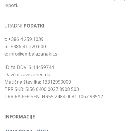
lepoti.
URADNI
PODATKI
t: +386 4 259 1039
m: +386 41 220 600
e: info@embalazanakit.si
ID za DDV: SI14459744
Davčni zavezanec: da
Matična številka: 13312990000
TRR SKB: SI56 0400 0027 8908 503
TRR RAIFFEISEN: HR55 2484 0081 1067 93512
INFORMACIJE