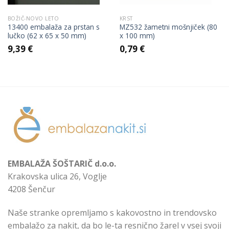
BOŽIČ-NOVO LETO
KRST
13400 embalaža za prstan s
MZ532 žametni mošnjiček (80
lučko (62 x 65 x 50 mm)
x 100 mm)
9,39
€
0,79
€
EMBALAŽA ŠOŠTARIČ d.o.o.
Krakovska ulica 26, Voglje
4208 Šenčur
Naše stranke opremljamo s kakovostno in trendovsko
embalažo za nakit, da bo le-ta resnično žarel v vsej svoji