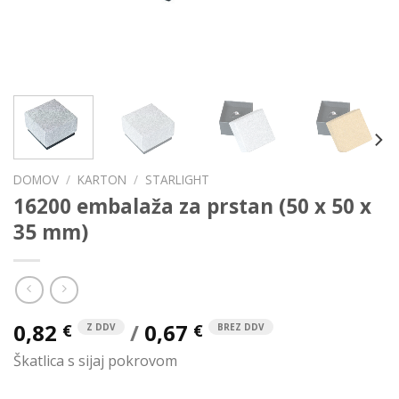
DOMOV
/
KARTON
/
STARLIGHT
16200 embalaža za prstan (50 x 50 x
35 mm)
0,82
/
0,67
€
€
Z DDV
BREZ DDV
Škatlica s sijaj pokrovom