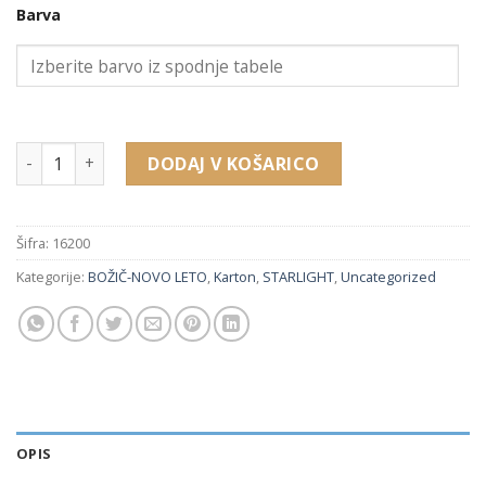
Barva
16200 embalaža za prstan (50 x 50 x 35 mm) količina
DODAJ V KOŠARICO
Šifra:
16200
Kategorije:
BOŽIČ-NOVO LETO
,
Karton
,
STARLIGHT
,
Uncategorized
OPIS