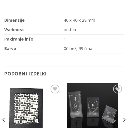
Dimenzije
40 x 40 x 28 mm
Vsebnost
prstan
Pakiranje info
1
Barve
06 bež, 99 črna
PODOBNI IZDELKI
Add to
Add to
Wishlist
Wishlist