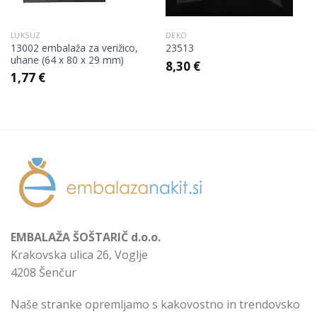
LUKSUZ
DEKO
13002 embalaža za verižico,
23513
uhane (64 x 80 x 29 mm)
8,30
€
1,77
€
EMBALAŽA ŠOŠTARIČ d.o.o.
Krakovska ulica 26, Voglje
4208 Šenčur
Naše stranke opremljamo s kakovostno in trendovsko