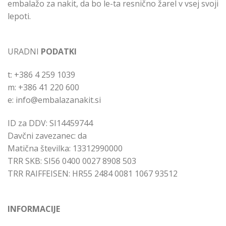
embalažo za nakit, da bo le-ta resnično žarel v vsej svoji
lepoti.
URADNI
PODATKI
t: +386 4 259 1039
m: +386 41 220 600
e: info@embalazanakit.si
ID za DDV: SI14459744
Davčni zavezanec: da
Matična številka: 13312990000
TRR SKB: SI56 0400 0027 8908 503
TRR RAIFFEISEN: HR55 2484 0081 1067 93512
INFORMACIJE