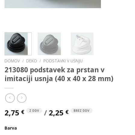
DOMOV
/
DEKO
/
PODSTAVKI V USNJU
213080 podstavek za prstan v
imitaciji usnja (40 x 40 x 28 mm)
2,75
/
2,25
€
€
Z DDV
BREZ DDV
Barva