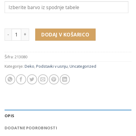
213080 podstavek za prstan v imitaciji usnja (40 x 40 x 28 m
DODAJ V KOŠARICO
Šifra:
213080
Kategorije:
Deko
,
Podstavki v usnju
,
Uncategorized
OPIS
DODATNE PODROBNOSTI