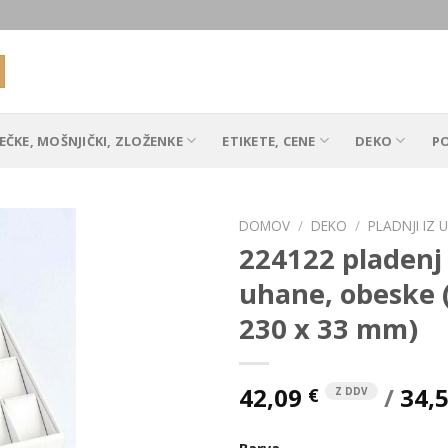
EČKE, MOŠNJIČKI, ZLOŽENKE
ETIKETE, CENE
DEKO
P
DOMOV
/
DEKO
/
PLADNJI IZ
224122 pladenj
uhane, obeske 
Add to
230 x 33 mm)
Wishlist
42,09
/
34,
€
Z DDV