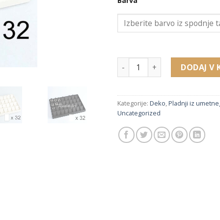
Barva
224122 pladenj za uhane, obe
DODAJ V 
Kategorije:
Deko
,
Pladnji iz umetne
Uncategorized