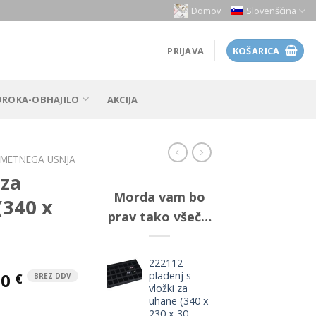
Domov
Slovenščina
PRIJAVA
KOŠARICA
OROKA-OBHAJILO
AKCIJA
 UMETNEGA USNJA
 za
Morda vam bo
(340 x
prav tako všeč…
222112
pladenj s
50
€
BREZ DDV
vložki za
uhane (340 x
230 x 30