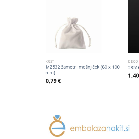
Add to
Add to
Wishlist
Wishlist
KRST
DEKO
za verižico,
MZ532 žametni mošnjiček (80 x 100
2351
5 x 75 mm)
mm)
1,4
0,79
€