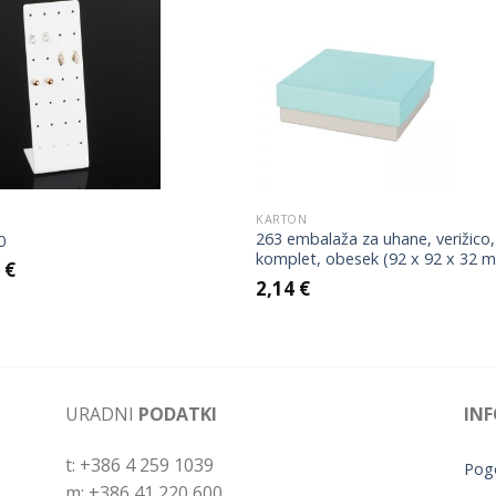
Add to
Add 
Wishlist
Wishl
KARTON
263 embalaža za uhane, verižico,
0
komplet, obesek (92 x 92 x 32 
0
€
2,14
€
URADNI
PODATKI
INF
t: +386 4 259 1039
Pogo
m: +386 41 220 600