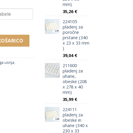
mm)
35,26
€
224105
pladenj za
poročne
prstane (340
ske (340 x 230 x 33 mm) količina
KOŠARICO
x 23 x 33 mm
)
39,04
€
ga usnja
,
211600
pladenj za
uhane,
obeske (208
x 278 x 40
mm)
35,99
€
224111
pladenj za
obeske in
uhane (340 x
230 x 33