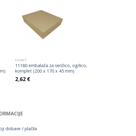
to
Add to
ist
Wishlist
FANNY
11180 embalaža za verižico, ogrlico,
mm)
komplet (200 x 170 x 45 mm)
2,62
€
ORMACIJE
ji dobave / plačila