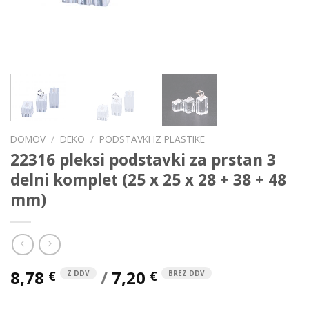
DOMOV
/
DEKO
/
PODSTAVKI IZ PLASTIKE
22316 pleksi podstavki za prstan 3
delni komplet (25 x 25 x 28 + 38 + 48
mm)
8,78
/
7,20
€
€
Z DDV
BREZ DDV