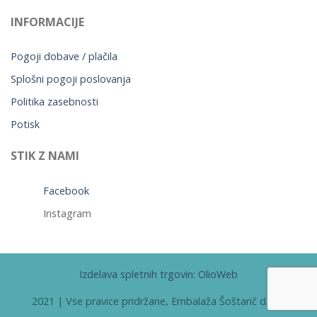
INFORMACIJE
Pogoji dobave / plačila
Splošni pogoji poslovanja
Politika zasebnosti
Potisk
STIK Z NAMI
Facebook
Instagram
Izdelava spletnih trgovin: OlioWeb
2021 | Vse pravice pridržane, Embalaža Šoštarič d.o.o.