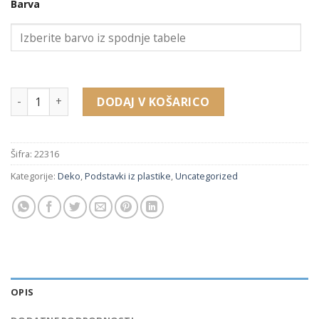
Barva
22316 pleksi podstavki za prstan 3 delni komplet (25 x 25 x 
DODAJ V KOŠARICO
Šifra:
22316
Kategorije:
Deko
,
Podstavki iz plastike
,
Uncategorized
OPIS