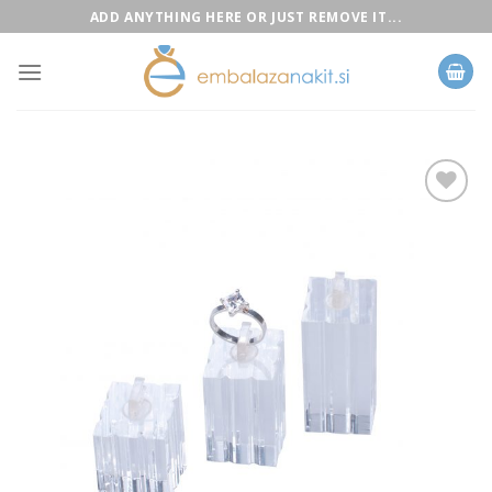
Skip
ADD ANYTHING HERE OR JUST REMOVE IT...
to
content
Add to
Wishlist