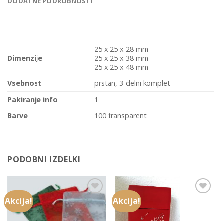
DODATNE PODROBNOSTI
25 x 25 x 28 mm
Dimenzije
25 x 25 x 38 mm
25 x 25 x 48 mm
Vsebnost
prstan, 3-delni komplet
Pakiranje info
1
Barve
100 transparent
PODOBNI IZDELKI
Akcija!
Akcija!
Add to
Add to