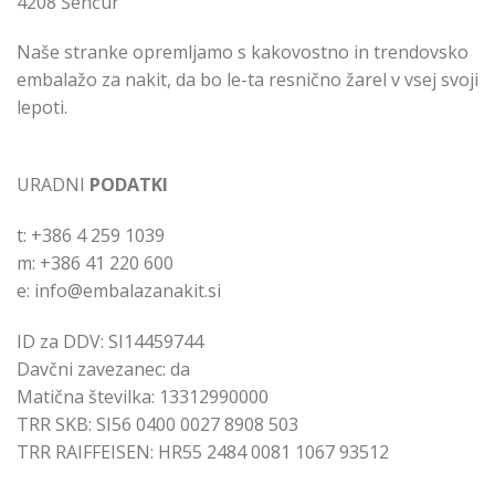
4208 Šenčur
Naše stranke opremljamo s kakovostno in trendovsko
embalažo za nakit, da bo le-ta resnično žarel v vsej svoji
lepoti.
URADNI
PODATKI
t: +386 4 259 1039
m: +386 41 220 600
e: info@embalazanakit.si
ID za DDV: SI14459744
Davčni zavezanec: da
Matična številka: 13312990000
TRR SKB: SI56 0400 0027 8908 503
TRR RAIFFEISEN: HR55 2484 0081 1067 93512