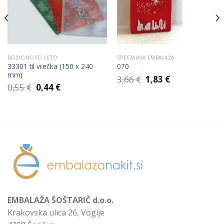
Wishlist
Wishlist
BOŽIČ-NOVO LETO
SPECIALNA EMBALAŽA
33301 til vrečka (150 x 240
070
mm)
Izvirna
Trenutna
3,66
€
1,83
€
Izvirna
Trenutna
cena
cena
0,55
€
0,44
€
cena
cena
je
je:
je
je:
bila:
1,83 €.
bila:
0,44 €.
3,66 €.
0,55 €.
EMBALAŽA ŠOŠTARIČ d.o.o.
Krakovska ulica 26, Voglje