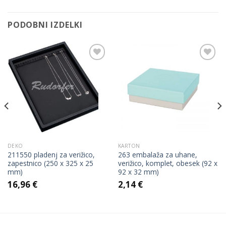
PODOBNI IZDELKI
Add to
Add to
Wishlist
Wishlist
DEKO
KARTON
211550 pladenj za verižico,
263 embalaža za uhane,
zapestnico (250 x 325 x 25
verižico, komplet, obesek (92 x
mm)
92 x 32 mm)
16,96
€
2,14
€