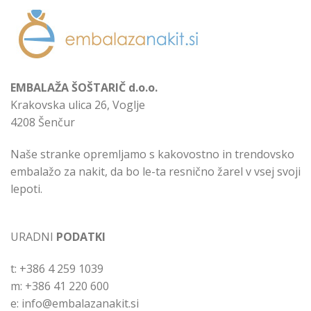
EMBALAŽA ŠOŠTARIČ d.o.o.
Krakovska ulica 26, Voglje
4208 Šenčur
Naše stranke opremljamo s kakovostno in trendovsko
embalažo za nakit, da bo le-ta resnično žarel v vsej svoji
lepoti.
URADNI
PODATKI
t: +386 4 259 1039
m: +386 41 220 600
e: info@embalazanakit.si