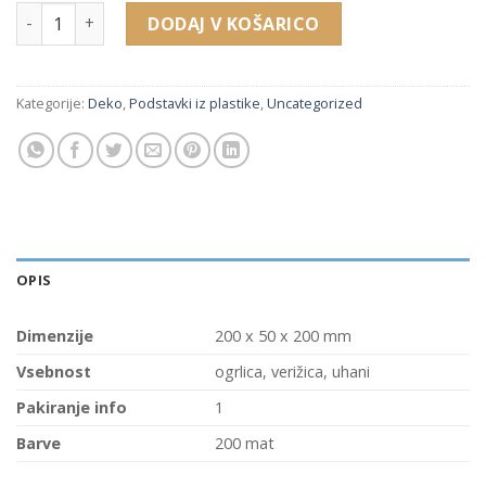
22664 akril podstavek za verižico, ogrlico, uhane (200 x 50 
DODAJ V KOŠARICO
Kategorije:
Deko
,
Podstavki iz plastike
,
Uncategorized
OPIS
Dimenzije
200 x 50 x 200 mm
Vsebnost
ogrlica, verižica, uhani
Pakiranje info
1
Barve
200 mat