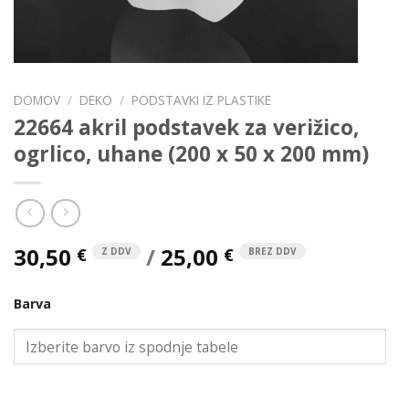
DOMOV
/
DEKO
/
PODSTAVKI IZ PLASTIKE
22664 akril podstavek za verižico,
ogrlico, uhane (200 x 50 x 200 mm)
30,50
/
25,00
€
€
Z DDV
BREZ DDV
Barva