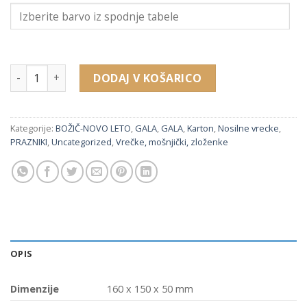
32501 sv nosilna vrečka (160 x 150 x 50 mm) količina
DODAJ V KOŠARICO
Kategorije:
BOŽIČ-NOVO LETO
,
GALA
,
GALA
,
Karton
,
Nosilne vrecke
,
PRAZNIKI
,
Uncategorized
,
Vrečke, mošnjički, zloženke
OPIS
Dimenzije
160 x 150 x 50 mm