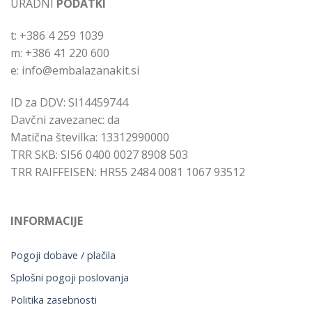
URADNI
PODATKI
t: +386 4 259 1039
m: +386 41 220 600
e: info@embalazanakit.si
ID za DDV: SI14459744
Davčni zavezanec: da
Matična številka: 13312990000
TRR SKB: SI56 0400 0027 8908 503
TRR RAIFFEISEN: HR55 2484 0081 1067 93512
INFORMACIJE
Pogoji dobave / plačila
Splošni pogoji poslovanja
Politika zasebnosti