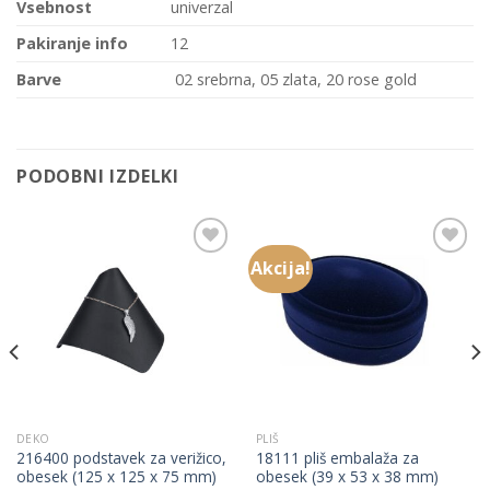
Vsebnost
univerzal
Pakiranje info
12
Barve
02 srebrna, 05 zlata, 20 rose gold
PODOBNI IZDELKI
Akcija!
Add to
Add to
Wishlist
Wishlist
DEKO
PLIŠ
216400 podstavek za verižico,
18111 pliš embalaža za
obesek (125 x 125 x 75 mm)
obesek (39 x 53 x 38 mm)