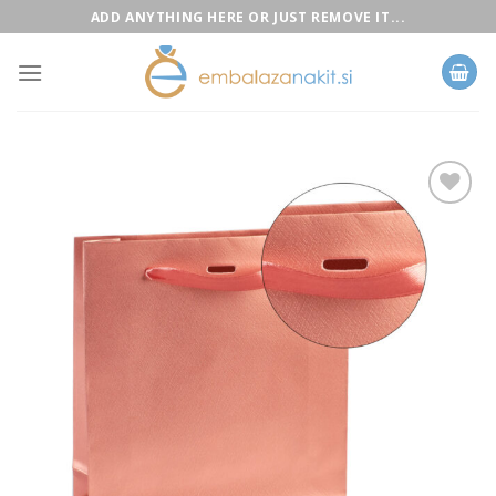
Skip
ADD ANYTHING HERE OR JUST REMOVE IT...
to
content
Add to
Wishlist