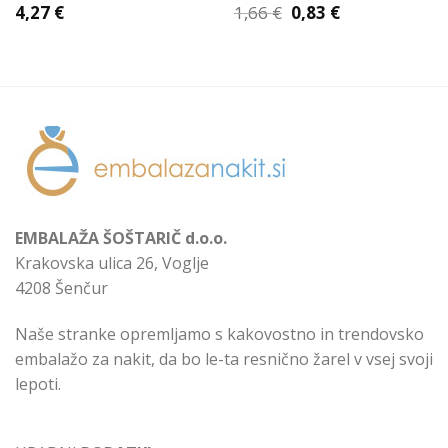
Izvirna
Trenutna
4,27
€
1,66
€
0,83
€
cena
cena
je
je:
bila:
0,83 €.
1,66 €.
EMBALAŽA ŠOŠTARIČ d.o.o.
Krakovska ulica 26, Voglje
4208 Šenčur
Naše stranke opremljamo s kakovostno in trendovsko
embalažo za nakit, da bo le-ta resnično žarel v vsej svoji
lepoti.