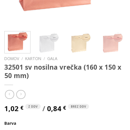
DOMOV
/
KARTON
/
GALA
32501 sv nosilna vrečka (160 x 150 x
50 mm)
1,02
/
0,84
€
€
Z DDV
BREZ DDV
Barva