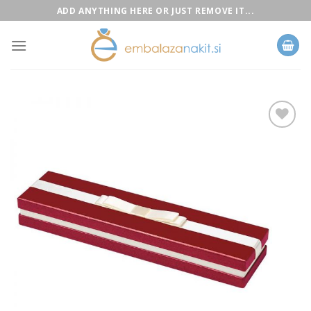
Skip
ADD ANYTHING HERE OR JUST REMOVE IT...
to
content
Add to
Wishlist