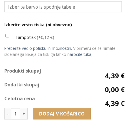
Izberite vrsto tiska (ni obvezno)
Tampotisk
(+0,12 €)
Preberite več o potisku in možnostih.
V primeru če še nimate
izdelanega klišeja za tisk ga lahko
naročite tukaj.
Produkti skupaj
4,39 €
Dodatki skupaj
0,00 €
Celotna cena
4,39 €
454 embalaža za zapestnico (220 x 55 x 31 mm) količina
DODAJ V KOŠARICO