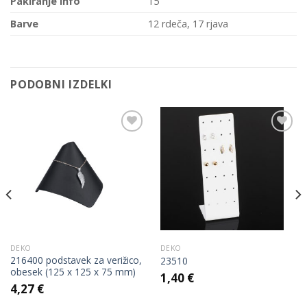
Pakiranje info
15
Barve
12 rdeča, 17 rjava
PODOBNI IZDELKI
Add to
Add to
Wishlist
Wishlist
DEKO
DEKO
216400 podstavek za verižico,
23510
obesek (125 x 125 x 75 mm)
1,40
€
4,27
€