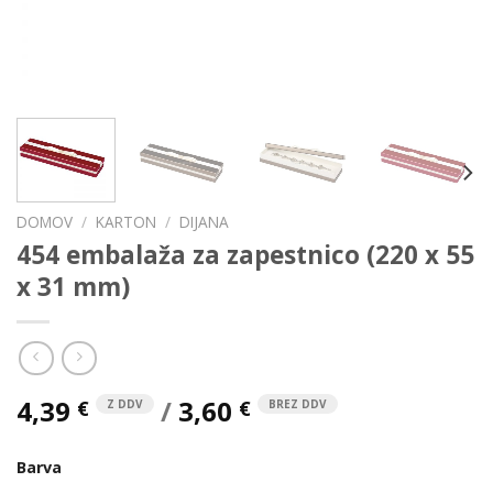
DOMOV
/
KARTON
/
DIJANA
454 embalaža za zapestnico (220 x 55
x 31 mm)
4,39
/
3,60
€
€
Z DDV
BREZ DDV
Barva