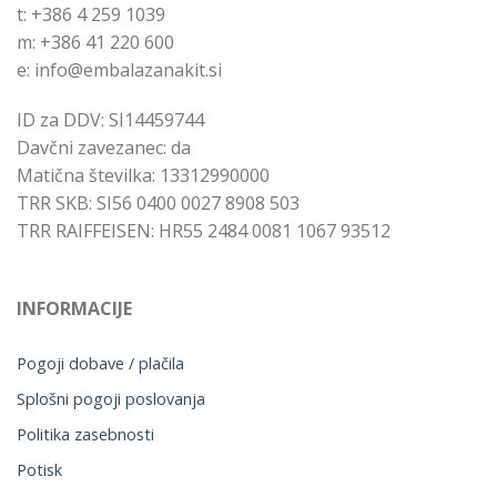
t: +386 4 259 1039
m: +386 41 220 600
e: info@embalazanakit.si
ID za DDV: SI14459744
Davčni zavezanec: da
Matična številka: 13312990000
TRR SKB: SI56 0400 0027 8908 503
TRR RAIFFEISEN: HR55 2484 0081 1067 93512
INFORMACIJE
Pogoji dobave / plačila
Splošni pogoji poslovanja
Politika zasebnosti
Potisk