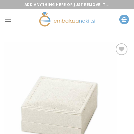
Skip
ADD ANYTHING HERE OR JUST REMOVE IT...
to
content
Add to
Wishlist