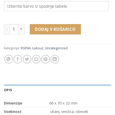
523 embalaža za uhane, verižica, obesek (66 x 70 x 32 mm) k
DODAJ V KOŠARICO
Kategorije:
KSENA
,
Luksuz
,
Uncategorized
OPIS
Dimenzije
66 x 70 x 32 mm
Vsebnost
uhani, verižica, obesek