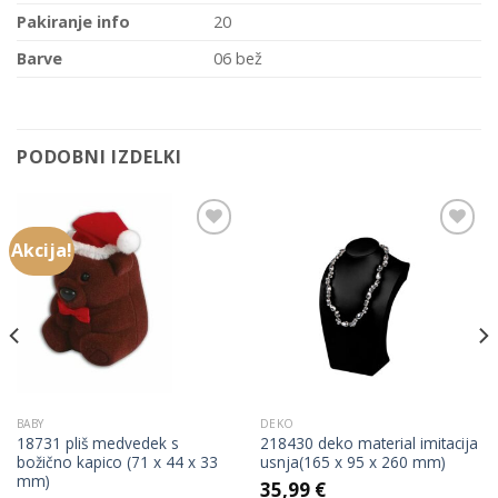
Pakiranje info
20
Barve
06 bež
PODOBNI IZDELKI
Akcija!
Add to
Add to
Wishlist
Wishlist
BABY
DEKO
18731 pliš medvedek s
218430 deko material imitacija
božično kapico (71 x 44 x 33
usnja(165 x 95 x 260 mm)
mm)
35,99
€