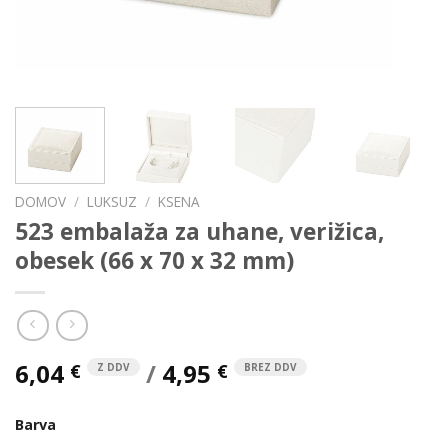
DOMOV
/
LUKSUZ
/
KSENA
523 embalaža za uhane, verižica,
obesek (66 x 70 x 32 mm)
6,04
/
4,95
€
€
Z DDV
BREZ DDV
Barva