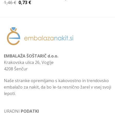
Izvirna
Trenutna
1,46
€
0,73
€
cena
cena
je
je:
bila:
0,73 €.
1,46 €.
EMBALAŽA ŠOŠTARIČ d.o.o.
Krakovska ulica 26, Voglje
4208 Šenčur
Naše stranke opremljamo s kakovostno in trendovsko
embalažo za nakit, da bo le-ta resnično žarel v vsej svoji
lepoti.
URADNI
PODATKI