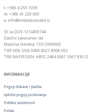
t: +386 4 259 1039
m: +386 41 220 600
e: info@embalazanakit.si
ID za DDV: SI14459744
Davčni zavezanec: da
Matična številka: 13312990000
TRR SKB: SI56 0400 0027 8908 503
TRR RAIFFEISEN: HR55 2484 0081 1067 93512
INFORMACIJE
Pogoji dobave / plačila
Splošni pogoji poslovanja
Politika zasebnosti
Potisk