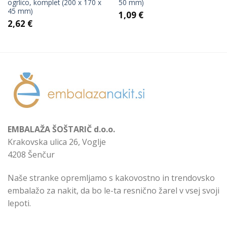
ogrlico, komplet (200 x 170 x
50 mm)
45 mm)
1,09
€
2,62
€
EMBALAŽA ŠOŠTARIČ d.o.o.
Krakovska ulica 26, Voglje
4208 Šenčur
Naše stranke opremljamo s kakovostno in trendovsko
embalažo za nakit, da bo le-ta resnično žarel v vsej svoji
lepoti.