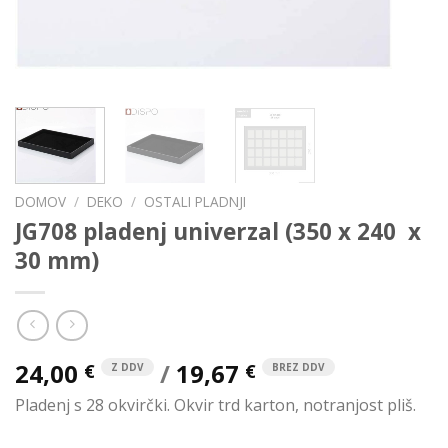
DOMOV
/
DEKO
/
OSTALI PLADNJI
JG708 pladenj univerzal (350 x 240 x
30 mm)
24,00
/
19,67
€
€
Z DDV
BREZ DDV
Pladenj s 28 okvirčki. Okvir trd karton, notranjost pliš.