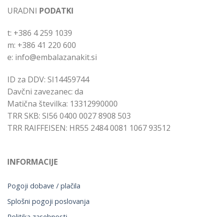
URADNI
PODATKI
t: +386 4 259 1039
m: +386 41 220 600
e: info@embalazanakit.si
ID za DDV: SI14459744
Davčni zavezanec: da
Matična številka: 13312990000
TRR SKB: SI56 0400 0027 8908 503
TRR RAIFFEISEN: HR55 2484 0081 1067 93512
INFORMACIJE
Pogoji dobave / plačila
Splošni pogoji poslovanja
Politika zasebnosti