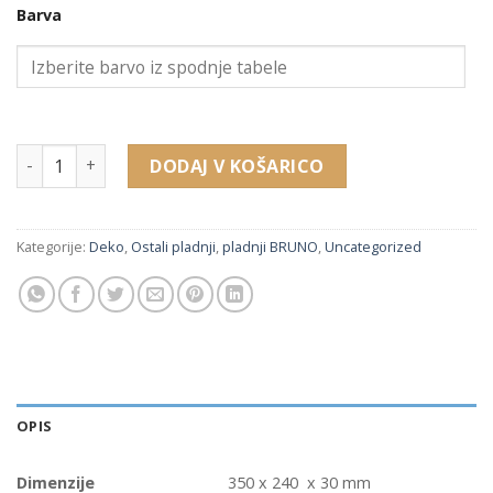
Barva
JG708 pladenj univerzal (350 x 240 x 30 mm) količina
DODAJ V KOŠARICO
Kategorije:
Deko
,
Ostali pladnji
,
pladnji BRUNO
,
Uncategorized
OPIS
Dimenzije
350 x 240 x 30 mm