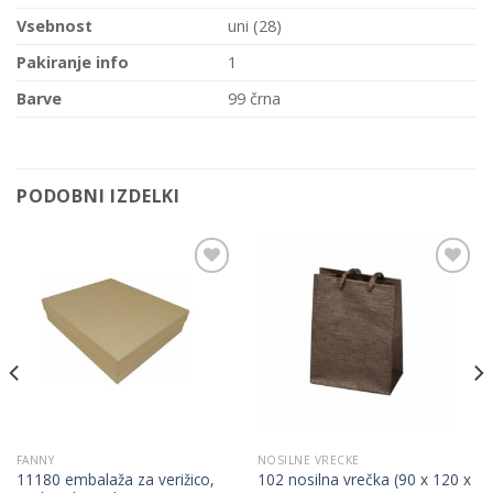
Vsebnost
uni (28)
Pakiranje info
1
Barve
99 črna
PODOBNI IZDELKI
Add to
Add to
Wishlist
Wishlist
FANNY
NOSILNE VRECKE
11180 embalaža za verižico,
102 nosilna vrečka (90 x 120 x