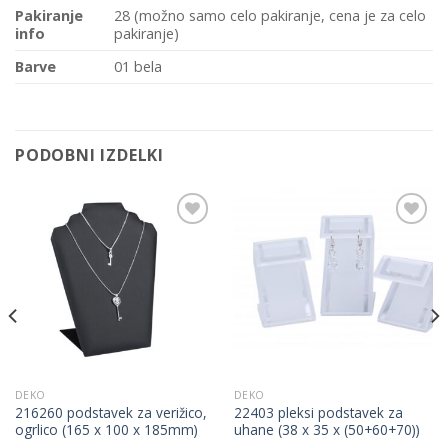
Pakiranje
28 (možno samo celo pakiranje, cena je za celo
info
pakiranje)
Barve
01 bela
PODOBNI IZDELKI
Add to
Add to
Wishlist
Wishlist
DEKO
DEKO
216260 podstavek za verižico,
22403 pleksi podstavek za
ogrlico (165 x 100 x 185mm)
uhane (38 x 35 x (50+60+70))