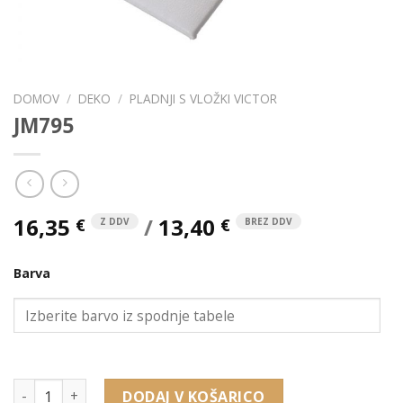
DOMOV
/
DEKO
/
PLADNJI S VLOŽKI VICTOR
JM795
16,35
/
13,40
€
€
Z DDV
BREZ DDV
Barva
JM795 količina
DODAJ V KOŠARICO