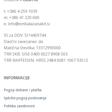
t: +386 4 259 1039
m: +386 41 220 600
e: info@embalazanakit.si
ID za DDV: SI14459744
Davčni zavezanec: da
Matična številka: 13312990000
TRR SKB: SI56 0400 0027 8908 503
TRR RAIFFEISEN: HR55 2484 0081 1067 93512
INFORMACIJE
Pogoji dobave / plačila
Splošni pogoji poslovanja
Politika zasebnosti