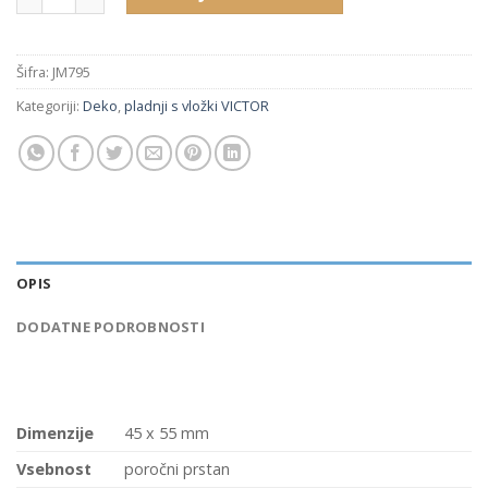
Šifra:
JM795
Kategoriji:
Deko
,
pladnji s vložki VICTOR
OPIS
DODATNE PODROBNOSTI
Dimenzije
45 x 55 mm
Vsebnost
poročni prstan