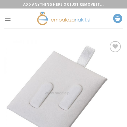
Skip
ADD ANYTHING HERE OR JUST REMOVE IT...
to
content
Add to
Wishlist