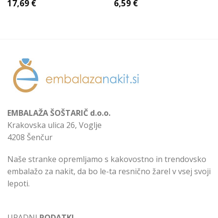
17,69
€
6,59
€
EMBALAŽA ŠOŠTARIČ d.o.o.
Krakovska ulica 26, Voglje
4208 Šenčur
Naše stranke opremljamo s kakovostno in trendovsko
embalažo za nakit, da bo le-ta resnično žarel v vsej svoji
lepoti.
URADNI
PODATKI